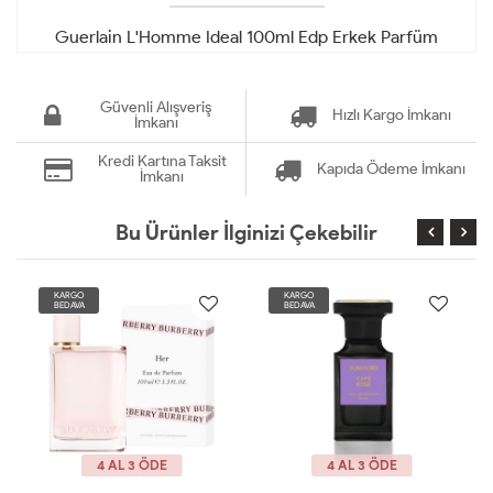
Guerlain L'Homme Ideal 100ml Edp Erkek Parfüm
Güvenli Alışveriş
Hızlı Kargo İmkanı
İmkanı
Kredi Kartına Taksit
Kapıda Ödeme İmkanı
İmkanı
Bu Ürünler İlginizi Çekebilir
KARGO
KARGO
BEDAVA
BEDAVA
4 AL 3 ÖDE
4 AL 3 ÖDE