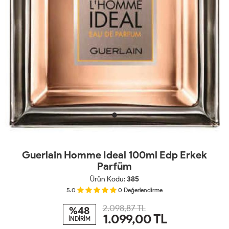
Guerlain Homme Ideal 100ml Edp Erkek
Parfüm
Ürün Kodu:
385
5.0
0
Değerlendirme
2.098,87 TL
%48
1.099,00
TL
İNDİRİM