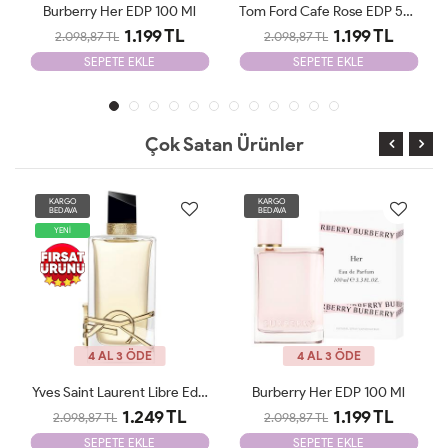
Tom Ford Cafe Rose EDP 50ml Erkek Parfüm
Thierry Mugler Alien Man 100ml Erkek Parfüm
1.199 TL
1.199 TL
2.098,87 TL
2.098,87 TL
SEPETE EKLE
SEPETE EKLE
Çok Satan Ürünler
KARGO
KARGO
BEDAVA
BEDAVA
4 AL 3 ÖDE
4 AL 3 ÖDE
Yves Saint Laurent Libre Edp 90 Ml
Burberry Her EDP 100 Ml
Emporio Armani Stronger With You 100ML EDT Erkek Parfüm
1.199 TL
1.099 TL
2.098,87 TL
2.098,87 TL
SEPETE EKLE
SEPETE EKLE