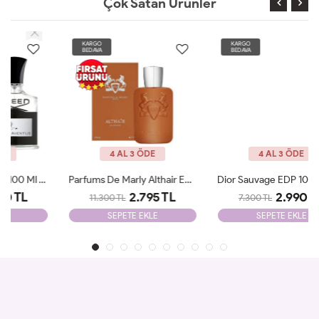
Çok Satan Ürünler
KARGO
KARGO
BEDAVA
BEDAVA
4 AL 3 ÖDE
4 AL 3 ÖDE
Parfums De Marly Althair EDP 125 Ml Man JLT
Dior Sauvage EDP 100 ML Parfüm Erkek JLT
2.795 TL
2.990 TL
11.300 TL
7.300 TL
SEPETE EKLE
SEPETE EKLE