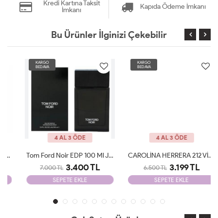
Kredi Kartına Taksit
Kapıda Ödeme İmkanı
İmkanı
Bu Ürünler İlginizi Çekebilir
KARGO
KARGO
BEDAVA
BEDAVA
4 AL 3 ÖDE
4 AL 3 ÖDE
Tom Ford Noir EDP 100 Ml JLT Man
CAROLİNA HERRERA 212 VİP MEN EDT 100 ML JLT Man
3.400 TL
3.199 TL
7.000 TL
6.500 TL
SEPETE EKLE
SEPETE EKLE