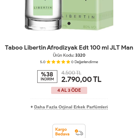
Taboo Libertin Afrodizyak Edt 100 ml JLT Man
Ürün Kodu:
3320
5.0
0
Değerlendirme
4.500 TL
%38
2.790,00
TL
İNDİRİM
4 AL 3 ÖDE
+
Daha Fazla Orjinal Erkek Parfümleri