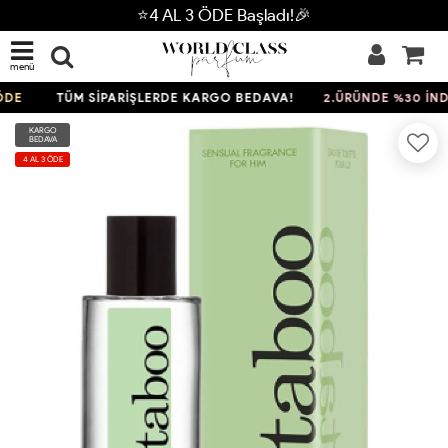
⭐4 AL 3 ÖDE Başladı!🎉
menü
DE
TÜM SİPARİŞLERDE KARGO BEDAVA!
2.ÜRÜNDE %30 İNDİR
KARGO
BEDAVA
4 AL 3 ÖDE