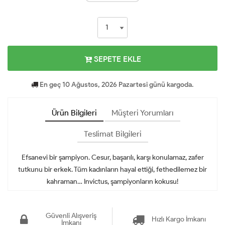
SEPETE EKLE
En geç 10 Ağustos, 2026 Pazartesi günü kargoda.
Ürün Bilgileri
Müşteri Yorumları
Teslimat Bilgileri
Efsanevi bir şampiyon. Cesur, başarılı, karşı konulamaz, zafer
tutkunu bir erkek. Tüm kadınların hayal ettiği, fethedilemez bir
kahraman… Invictus, şampiyonların kokusu!
Güvenli Alışveriş
Hızlı Kargo İmkanı
İmkanı