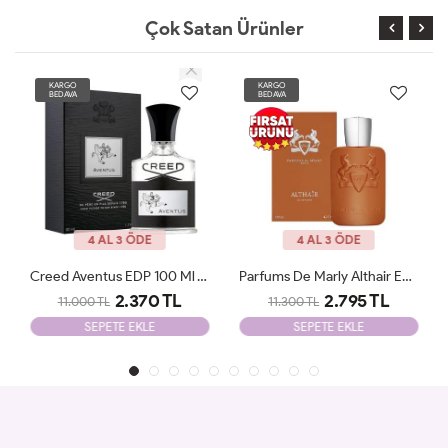
Çok Satan Ürünler
KARGO
KARGO
BEDAVA
BEDAVA
4 AL 3 ÖDE
4 AL 3 ÖDE
Parfums De Marly Althair EDP 125 Ml Man JLT
Dior Sauvage EDP 100 ML Parfüm Erkek JLT
2.795 TL
2.990 TL
11.300 TL
7.300 TL
SEPETE EKLE
SEPETE EKLE