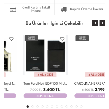
Kredi Kartına Taksit
Kapıda Ödeme İmkanı
İmkanı
Bu Ürünler İlginizi Çekebilir
KARGO
KARGO
BEDAVA
BEDAVA
4 AL 3 ÖDE
4 AL 3 ÖDE
Tom Ford Noir EDP 100 Ml JLT Man
CAROLİNA HERRERA 212 VİP MEN EDT 100 ML JLT Man
3.400 TL
3.199 TL
7.000 TL
6.500 TL
SEPETE EKLE
SEPETE EKLE