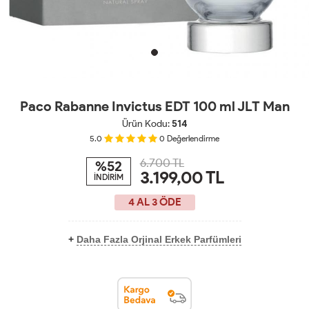
Paco Rabanne Invictus EDT 100 ml JLT Man
Ürün Kodu:
514
5.0
0
Değerlendirme
6.700 TL
%52
3.199,00
TL
İNDİRİM
4 AL 3 ÖDE
+
Daha Fazla Orjinal Erkek Parfümleri