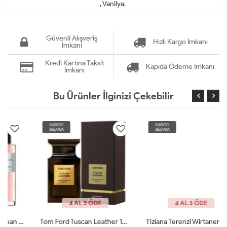
, Vanilya.
Güvenli Alışveriş
Hızlı Kargo İmkanı
İmkanı
Kredi Kartına Taksit
Kapıda Ödeme İmkanı
İmkanı
Bu Ürünler İlginizi Çekebilir
KARGO
KARGO
BEDAVA
BEDAVA
4 AL 3 ÖDE
4 AL 3 ÖDE
Tom Ford Tuscan Leather 100 Ml JLT
Tiziana Terenzi Wirtanen 100 Ml Unisex Parfüm JLT