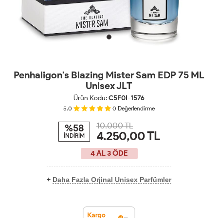
Penhaligon's Blazing Mister Sam EDP 75 ML
Unisex JLT
Ürün Kodu:
C5F0I-1576
5.0
0
Değerlendirme
10.000 TL
%58
4.250,00
TL
İNDİRİM
4 AL 3 ÖDE
+
Daha Fazla Orjinal Unisex Parfümler