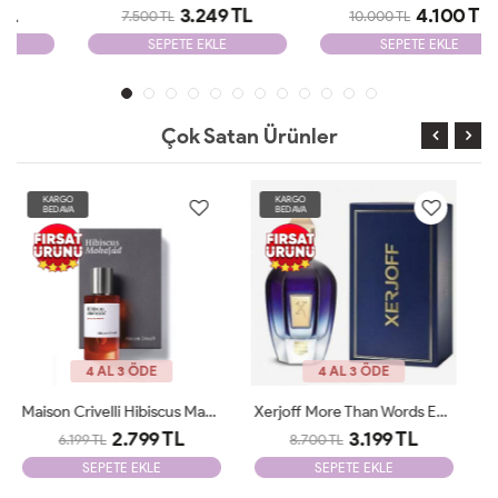
3.249 TL
4.100 TL
7.500 TL
10.000 TL
SEPETE EKLE
SEPETE EKLE
Çok Satan Ürünler
KARGO
KARGO
BEDAVA
BEDAVA
4 AL 3 ÖDE
4 AL 3 ÖDE
Xerjoff More Than Words EDP 100 Ml Parfüm ARC JLT Unisex
Vanilla Powder MATİERE PREMİERE 100ml JLT
3.199 TL
2.780 TL
8.700 TL
8.700 TL
SEPETE EKLE
SEPETE EKLE