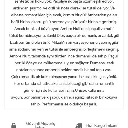
sentetik bir koku yok. Paçuliye ilk başta üzüm eşlik ediyor,
ardından şaşırtıcı ve gizli bir nota olarak ise tütsü geliyor. Ve
elbette romantikler için sıcak, kırmızı bir gül! Amberden gelen
hafif bir bal akoru, gülü neredeyse pürüzsüz bir hale getirmiş.
Ancak beni asıl büyüleyen Ambre Nuit'deki paçuli ve hafif
tütsü kombinasyonu. Sanki Dior, başka bir dumanlı, oryantal, gül
bazlı parfümü olan ünlü Mitzah'ın bir varyasyonunu yapmış gibi
ama abdanumu yerine tütsü ile ambergrisi birleştirmeyi seçmiş.
Ambre Nuit, tabanda aynı türden ince dumansılığa sahip. Paçuli
her iki öğeye de mükemmel uyum sağlıyor. Dumansı, tatlı
notaların altında amberin beklenmedik bir bal tonu var.
Çok romantik bir koku olmasının yanında kesinlikle çok yönlü.
Her ortamda rahatlıkla kullanılabileceği gibi daha romantik
günler için de kullanabilirsiniz.Unisex kullanıma
uygun. Sonbahar ve kış soğuklarında içinizi ısıtacak bir kokuya
sahip. Performansı ise oldukça başarılı.
Güvenli Alışveriş
Hızlı Kargo İmkanı
İmkanı