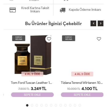
Kredi Kartına Taksit
Kapıda Ödeme İmkanı
İmkanı
Bu Ürünler İlginizi Çekebilir
KARGO
KARGO
BEDAVA
BEDAVA
4 AL 3 ÖDE
4 AL 3 ÖDE
Tom Ford Tuscan Leather 100 Ml JLT
Tiziana Terenzi Wirtanen 100 Ml Unisex Parfüm JLT
3.249 TL
4.100 TL
7.500 TL
10.000 TL
SEPETE EKLE
SEPETE EKLE