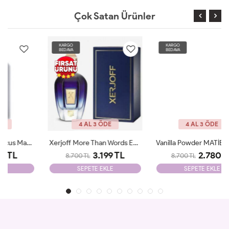
Çok Satan Ürünler
KARGO
KARGO
BEDAVA
BEDAVA
4 AL 3 ÖDE
4 AL 3 ÖDE
Xerjoff More Than Words EDP 100 Ml Parfüm ARC JLT Unisex
Vanilla Powder MATİERE PREMİERE 100ml JLT
3.199 TL
2.780 TL
8.700 TL
8.700 TL
SEPETE EKLE
SEPETE EKLE