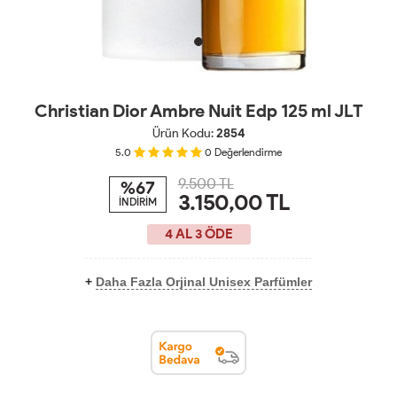
Christian Dior Ambre Nuit Edp 125 ml JLT
Ürün Kodu:
2854
5.0
0
Değerlendirme
9.500 TL
%67
3.150,00
TL
İNDİRİM
4 AL 3 ÖDE
+
Daha Fazla Orjinal Unisex Parfümler