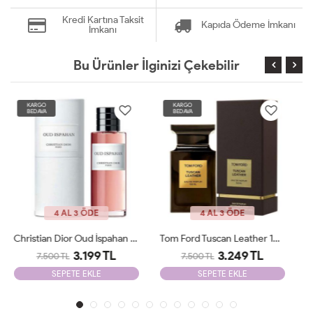
Kredi Kartına Taksit
Kapıda Ödeme İmkanı
İmkanı
Bu Ürünler İlginizi Çekebilir
KARGO
KARGO
BEDAVA
BEDAVA
4 AL 3 ÖDE
4 AL 3 ÖDE
Tom Ford Tuscan Leather 100 Ml JLT
Tiziana Terenzi Wirtanen 100 Ml Unisex Parfüm JLT
3.249 TL
4.100 TL
7.500 TL
10.000 TL
SEPETE EKLE
SEPETE EKLE