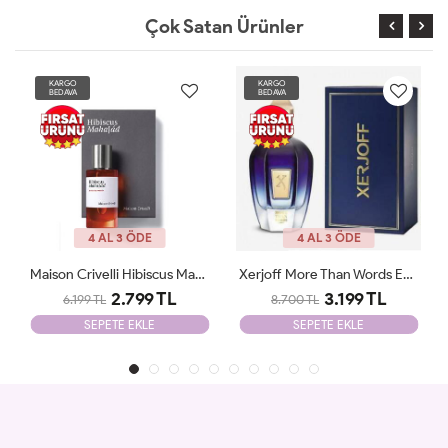
Çok Satan Ürünler
KARGO
KARGO
BEDAVA
BEDAVA
4 AL 3 ÖDE
4 AL 3 ÖDE
Xerjoff More Than Words EDP 100 Ml Parfüm ARC JLT Unisex
Vanilla Powder MATİERE PREMİERE 100ml JLT
3.199 TL
2.780 TL
8.700 TL
8.700 TL
SEPETE EKLE
SEPETE EKLE