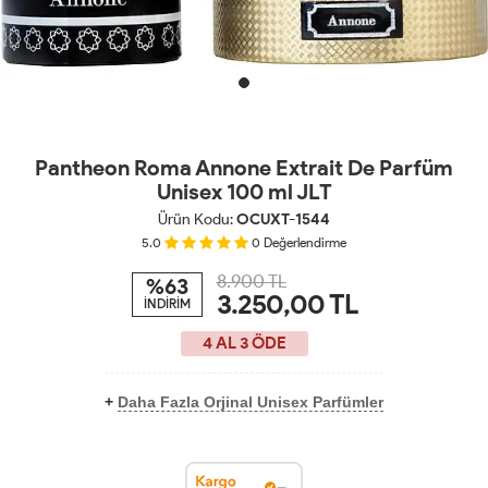
Pantheon Roma Annone Extrait De Parfüm
Unisex 100 ml JLT
Ürün Kodu:
OCUXT-1544
5.0
0
Değerlendirme
8.900 TL
%63
3.250,00
TL
İNDİRİM
4 AL 3 ÖDE
+
Daha Fazla Orjinal Unisex Parfümler