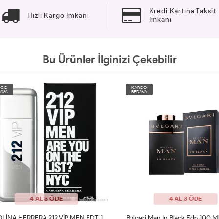
Kredi Kartına Taksit
Hızlı Kargo İmkanı
İmkanı
Bu Ürünler İlginizi Çekebilir
O
KARGO
A
BEDAVA
4 AL 3 ÖDE
4 AL 3 ÖDE
CAROLİNA HERRERA 212 VİP MEN EDT 100 ML JLT Man
Bvlgari Man In Black Edp 100 Ml 