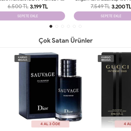
6.500 TL
7.549 TL
3.199 TL
3.200 TL
SEPETE EKLE
SEPETE EKLE
Çok Satan Ürünler
O
KARGO
A
BEDAVA
4 AL 3 ÖDE
4 AL 3 ÖDE