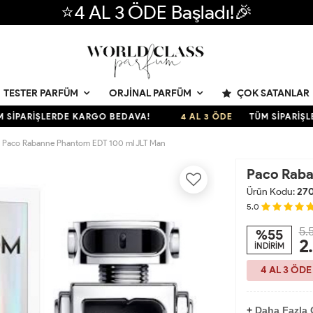
⭐4 AL 3 ÖDE Başladı!🎉
ÇOK SATANLAR
TESTER PARFÜM
ORJINAL PARFÜM
ARİŞLERDE KARGO BEDAVA!
4 AL 3 ÖDE
TÜM SİPARİŞLERD
Paco Rabanne Phantom EDT 100 ml JLT Man
Paco Raba
Ürün Kodu:
27
5.0
5.
%55
2
İNDİRİM
4 AL 3 ÖDE
+
Daha Fazla O