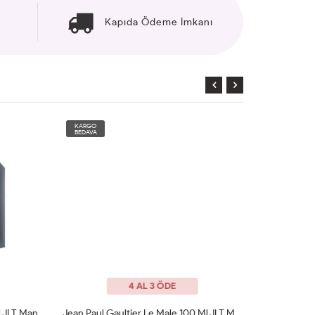
Kapıda Ödeme İmkanı
KARGO
KARGO
BEDAVA
BEDAVA
4 AL 3 ÖDE
JLT Man
Jean Paul Gaultier Le Male 100 Ml JLT Man