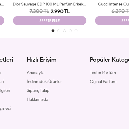
Dior Sauvage EDP 100 ML Parfüm Erkek JLT
Gucci Intense Oud Edp 90 Ml M
7.300 TL
6.390 TL
2.990 TL
2.350 TL
SEPETE EKLE
SEPETE EKLE
tleri
Hızlı Erişim
Popüler Katego
ar
Anasayfa
Tester Parfüm
eri
İndirimdeki Ürünler
Orjinal Parfüm
gileri
Sipariş Takip
Hakkımızda
eşmesi