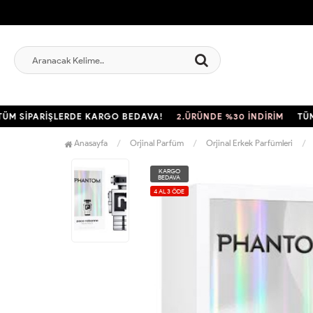
SİPARİŞLERDE KARGO BEDAVA!
2.ÜRÜNDE %30 İNDİRİM
TÜM SİP
Anasayfa
Orjinal Parfüm
Orjinal Erkek Parfümleri
KARGO
BEDAVA
4 AL 3 ÖDE