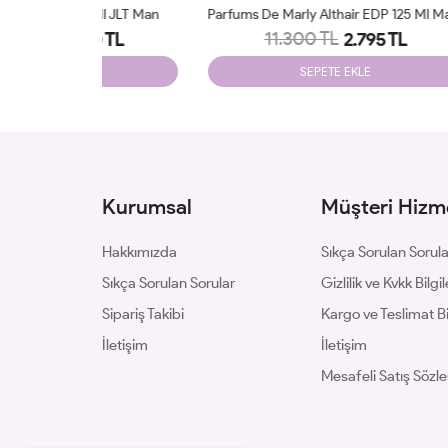
 Ml JLT Man
Parfums De Marly Althair EDP 125 Ml Man JLT
11.300 TL
0 TL
2.795 TL
SEPETE EKLE
Kurumsal
Müşteri Hizme
Hakkımızda
Sıkça Sorulan Sorul
Sıkça Sorulan Sorular
Gizlilik ve Kvkk Bilgil
Sipariş Takibi
Kargo ve Teslimat Bil
İletişim
İletişim
Mesafeli Satış Sözl