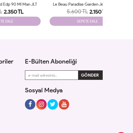
an JLT
Le Beau Paradise Garden Jean Paul Jlt
Dior Sa
5.600 TL
6.2
2.150 TL
SEPETE EKLE
riler
E-Bülten Aboneliği
Sosyal Medya