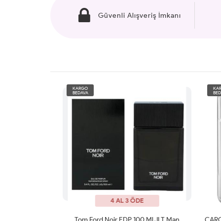
Güvenli Alışveriş İmkanı
KARGO
KARG
BEDAVA
BEDAV
4 AL 3 ÖDE
Creed Aventus Oud Royal 100 ML JLT Man
Tom Ford Noir EDP 100 Ml JLT Man