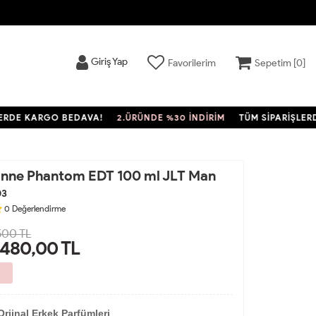
Giriş Yap
Favorilerim
Sepetim [
0
]
E KARGO BEDAVA!
2.ÜRÜNDE %30 İNDİRİM
TÜM SİPARİŞLERDE K
nne Phantom EDT 100 ml JLT Man
03
0
Değerlendirme
500 TL
.480,00
TL
rjinal Erkek Parfümleri