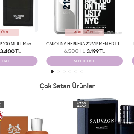
4 AL 3 ÖDE
4 AL 3 ÖDE
CAROLİNA HERRERA 212 VİP MEN EDT 100 ML JLT Man
Bvlgari Man In Black Edp 100 Ml 
6.500 TL
7.549 TL
3.199 TL
3.200 TL
SEPETE EKLE
SEPETE EKLE
Çok Satan Ürünler
O
KARGO
A
BEDAVA