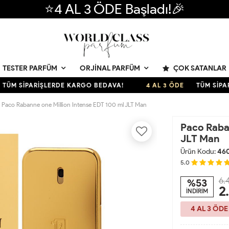
⭐4 AL 3 ÖDE Başladı!🎉
ÇOK SATANLAR
TESTER PARFÜM
ORJINAL PARFÜM
 SİPARİŞLERDE KARGO BEDAVA!
4 AL 3 ÖDE
TÜM SİPARİŞL
Paco Rabanne one Million Intense EDT 100 ml JLT Man
Paco Raban
JLT Man
Ürün Kodu:
46
5.0
6.
%53
2
İNDİRİM
4 AL 3 ÖDE