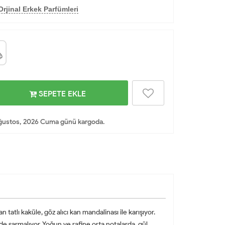
rjinal Erkek Parfümleri
SEPETE EKLE
ğustos, 2026 Cuma günü kargoda.
 tatlı kaküle, göz alıcı kan mandalinası ile karışıyor.
lde sarmalıyor. Yoğun ve rafine orta notalarda, gül