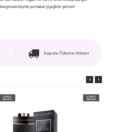
e karşımıza büyük portakal çiçeğinin şehvet
Kapıda Ödeme İmkanı
KARGO
KARGO
BEDAVA
BEDAVA