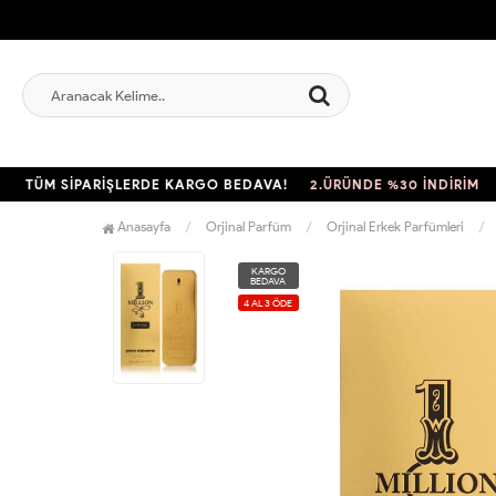
ÜM SİPARİŞLERDE KARGO BEDAVA!
2.ÜRÜNDE %30 İNDİRİM
TÜM
Anasayfa
Orjinal Parfüm
Orjinal Erkek Parfümleri
KARGO
BEDAVA
4 AL 3 ÖDE