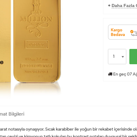
+
Daha Fazla O
En geç 07 A
mat Bilgileri
harat notasıyla oynaşıyor. Sıcak karabiber ile yoğun bir rekabet içerisinde olan
stan cevizi ve kimyonun tatlı kokuları bu kontrast notaları duygusal bir şeki