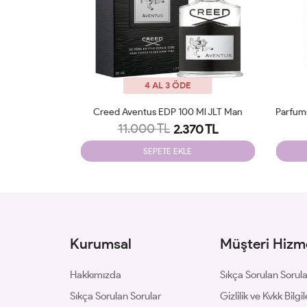
4 AL 3 ÖDE
 Ml JLT Man
Parfums De Marly Althair EDP 125 Ml Man JLT
11.300 TL
0 TL
2.795 TL
SEPETE EKLE
Kurumsal
Müşteri Hizme
Hakkımızda
Sıkça Sorulan Sorul
Sıkça Sorulan Sorular
Gizlilik ve Kvkk Bilgil