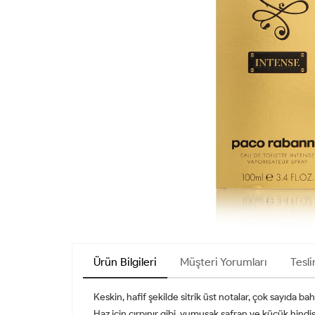
Ürün Bilgileri
Müşteri Yorumları
Tesli
Keskin, hafif şekilde sitrik üst notalar, çok sayıda ba
Haz için çırpınır gibi, yumuşak safran ve küçük hindi