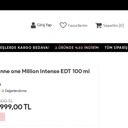
Giriş Yap
Favorilerim
Sepetim [
0
]
ERDE KARGO BEDAVA!
2.ÜRÜNDE %30 İNDİRİM
TÜM SİPARİŞLER
ne one Million Intense EDT 100 ml
0
0
Değerlendirme
400 TL
.999,00
TL