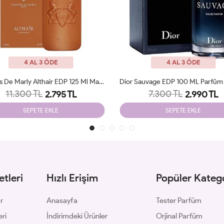
4 AL 3 ÖDE
4 AL 3 ÖDE
Dior Sauvage EDP 100 ML Parfüm Erkek JLT
Gucci Intense Oud Edp 90 Ml M
7.300 TL
6.390 TL
2.990 TL
2.350 TL
SEPETE EKLE
SEPETE EKLE
tleri
Hızlı Erişim
Popüler Katego
ar
Anasayfa
Tester Parfüm
eri
İndirimdeki Ürünler
Orjinal Parfüm