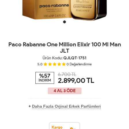
Paco Rabanne One Million Elixir 100 Ml Man
JLT
Ürün Kodu:
QJLQT-1751
5.0
0
Değerlendirme
6.700 TL
%57
2.899,00
TL
İNDİRİM
4 AL 3 ÖDE
+
Daha Fazla Orjinal Erkek Parfümleri