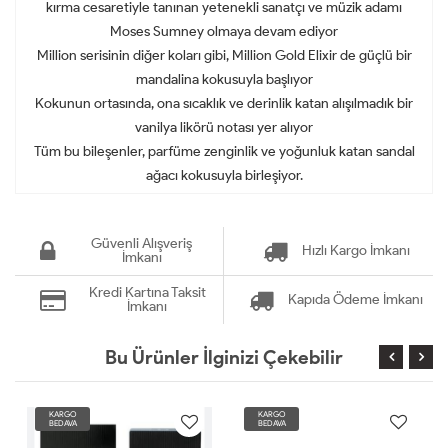
kırma cesaretiyle tanınan yetenekli sanatçı ve müzik adamı
Moses Sumney olmaya devam ediyor
Million serisinin diğer koları gibi, Million Gold Elixir de güçlü bir
mandalina kokusuyla başlıyor
Kokunun ortasında, ona sıcaklık ve derinlik katan alışılmadık bir
vanilya likörü notası yer alıyor
Tüm bu bileşenler, parfüme zenginlik ve yoğunluk katan sandal
ağacı kokusuyla birleşiyor.
Güvenli Alışveriş
Hızlı Kargo İmkanı
İmkanı
Kredi Kartına Taksit
Kapıda Ödeme İmkanı
İmkanı
Bu Ürünler İlginizi Çekebilir
KARGO
KARGO
BEDAVA
BEDAVA