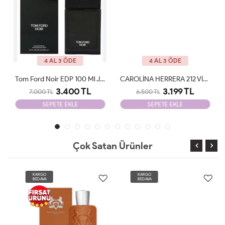
4 AL 3 ÖDE
4 AL 3 ÖDE
Tom Ford Noir EDP 100 Ml JLT Man
CAROLİNA HERRERA 212 VİP MEN EDT 100 ML JLT Man
3.400 TL
3.199 TL
7.000 TL
6.500 TL
SEPETE EKLE
SEPETE EKLE
Çok Satan Ürünler
KARGO
KARGO
BEDAVA
BEDAVA