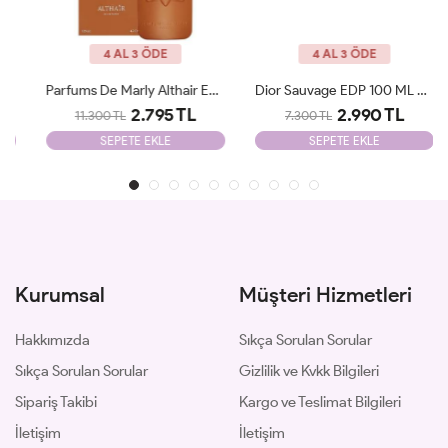
4 AL 3 ÖDE
4 AL 3 ÖDE
Parfums De Marly Althair EDP 125 Ml Man JLT
Dior Sauvage EDP 100 ML Parfüm Erkek JLT
2.795 TL
2.990 TL
11.300 TL
7.300 TL
SEPETE EKLE
SEPETE EKLE
Kurumsal
Müşteri Hizmetleri
Hakkımızda
Sıkça Sorulan Sorular
Sıkça Sorulan Sorular
Gizlilik ve Kvkk Bilgileri
Sipariş Takibi
Kargo ve Teslimat Bilgileri
İletişim
İletişim