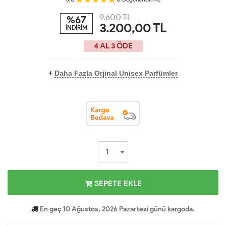
9.600 TL
%67
3.200,00
TL
İNDİRİM
4 AL 3 ÖDE
+
Daha Fazla Orjinal Unisex Parfümler
SEPETE EKLE
En geç 10 Ağustos, 2026 Pazartesi günü kargoda.