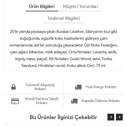
Ürün Bilgileri
Müşteri Yorumları
Teslimat Bilgileri
2016 yılında piyasaya çıkan Russian Leather, Sibirya'nın buz gibi
soğuğunda, egzotik koku hazinelerini gizleyen çam
ormanlarında, sizi bir yolculuğa çıkaracaktır. Üst Nota: Fesleğen,
çam ağacı, biberiye, misk adaçayı. Orta Notaları: Lavanta, sedir,
kişniş, nane, paçuli. Alt Notaları: Guaic Wood, selvi, Tonka
fasulyesi, Hindistan cevizi. Koku ailesi: Deri. 75 ml
Güvenli Alışveriş
Hızlı Kargo İmkanı
İmkanı
Kredi Kartına Taksit
Kapıda Ödeme İmkanı
İmkanı
Bu Ürünler İlginizi Çekebilir