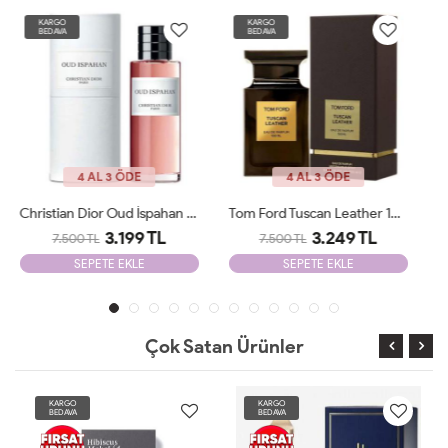
KARGO
KARGO
BEDAVA
BEDAVA
4 AL 3 ÖDE
4 AL 3 ÖDE
Tom Ford Tuscan Leather 100 Ml JLT
Tiziana Terenzi Wirtanen 100 Ml Unisex Parfüm JLT
3.249 TL
4.100 TL
7.500 TL
10.000 TL
SEPETE EKLE
SEPETE EKLE
Çok Satan Ürünler
KARGO
KARGO
BEDAVA
BEDAVA