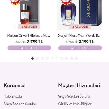
4 AL 3 ÖDE
4 AL 3 ÖDE
Xerjoff More Than Words EDP 100 Ml Parfüm ARC JLT Unisex
Vanilla Powder MATİERE PREMİERE 100ml JLT
3.199 TL
2.780 TL
8.700 TL
8.700 TL
SEPETE EKLE
SEPETE EKLE
Kurumsal
Müşteri Hizmetleri
Hakkımızda
Sıkça Sorulan Sorular
Sıkça Sorulan Sorular
Gizlilik ve Kvkk Bilgileri