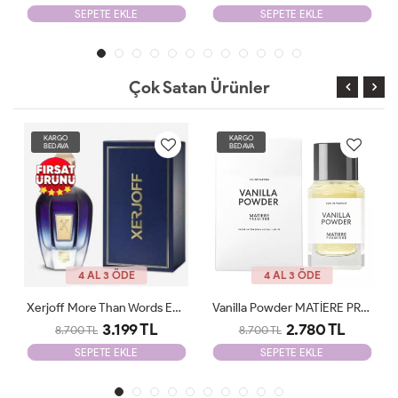
SEPETE EKLE
SEPETE EKLE
Çok Satan Ürünler
KARGO
KARGO
BEDAVA
BEDAVA
4 AL 3 ÖDE
4 AL 3 ÖDE
Xerjoff More Than Words EDP 100 Ml Parfüm ARC JLT Unisex
Vanilla Powder MATİERE PREMİERE 100ml JLT
3.199 TL
2.780 TL
8.700 TL
8.700 TL
SEPETE EKLE
SEPETE EKLE