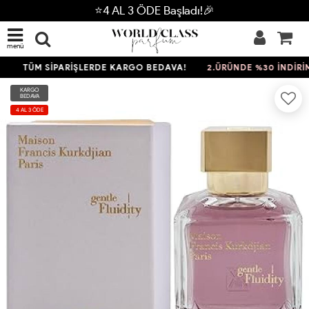
⭐4 AL 3 ÖDE Başladı!🎉
menü
TÜM SİPARİŞLERDE KARGO BEDAVA!
2.ÜRÜNDE %30 İNDİRİM
KARGO
BEDAVA
4 AL 3 ÖDE