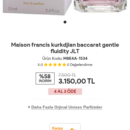
Maison francis kurkdjian baccarat gentle
fluidity JLT
Ürün Kodu:
M8E4A-1534
5.0
0
Değerlendirme
7.500 TL
%58
3.150,00
TL
İNDİRİM
4 AL 3 ÖDE
+
Daha Fazla Orjinal Unisex Parfümler