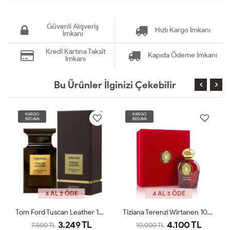
Güvenli Alışveriş
Hızlı Kargo İmkanı
İmkanı
Kredi Kartına Taksit
Kapıda Ödeme İmkanı
İmkanı
Bu Ürünler İlginizi Çekebilir
KARGO
KARGO
BEDAVA
BEDAVA
4 AL 3 ÖDE
4 AL 3 ÖDE
Tom Ford Tuscan Leather 100 Ml JLT
Tiziana Terenzi Wirtanen 100 Ml Unisex Parfüm JLT
3.249 TL
4.100 TL
7.500 TL
10.000 TL