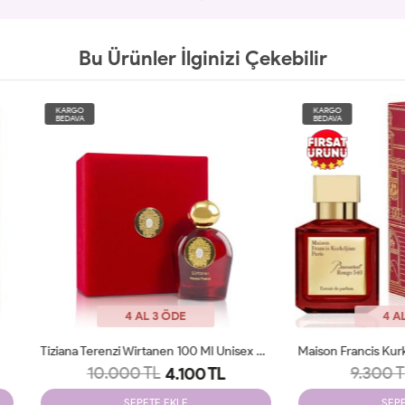
Bu Ürünler İlginizi Çekebilir
O
KARGO
A
BEDAVA
4 AL 3 ÖDE
4 AL 3 ÖDE
Tiziana Terenzi Wirtanen 100 Ml Unisex Parfüm JLT
10.000 TL
9.300 TL
4.100 TL
3.249 TL
SEPETE EKLE
SEPETE EKLE