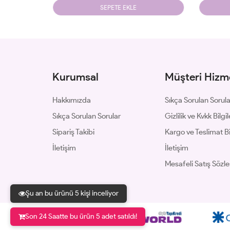
SEPETE EKLE
Kurumsal
Müşteri Hizme
Hakkımızda
Sıkça Sorulan Sorul
Sıkça Sorulan Sorular
Gizlilik ve Kvkk Bilgil
Sipariş Takibi
Kargo ve Teslimat Bil
İletişim
İletişim
Mesafeli Satış Sözl
Şu an bu ürünü 5 kişi inceliyor
Son 24 Saatte bu ürün 5 adet satıldı!