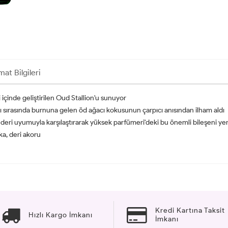
mat Bilgileri
i içinde geliştirilen Oud Stallion'u sunuyor
rışı sırasında burnuna gelen öd ağacı kokusunun çarpıcı anısından ilham aldı
sli deri uyumuyla karşılaştırarak yüksek parfümeri'deki bu önemli bileşeni ye
nka, deri akoru
Kredi Kartına Taksit
Hızlı Kargo İmkanı
İmkanı