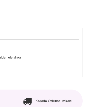
niden ele alıyor
Kapıda Ödeme İmkanı