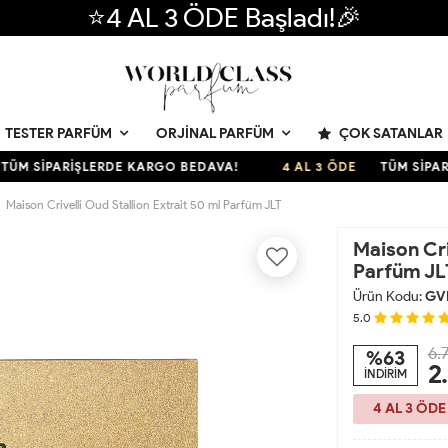
⭐4 AL 3 ÖDE Başladı!🎉
ÇOK SATANLAR
TESTER PARFÜM
ORJINAL PARFÜM
İPARİŞLERDE KARGO BEDAVA!
4 AL 3 ÖDE
TÜM SİPARİŞLE
Maison Crivelli Oud Stallion Extrait 50 ml Parfüm JLT
Maison Cri
Parfüm JL
Ürün Kodu:
GV
5.0
6.
%63
2
İNDİRİM
4 AL 3 ÖDE