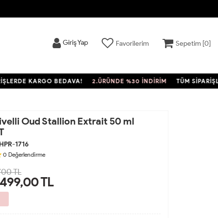
Giriş Yap
Favorilerim
Sepetim [
0
]
RDE KARGO BEDAVA!
2.ÜRÜNDE %30 İNDİRİM
TÜM SİPARİŞLERDE
velli Oud Stallion Extrait 50 ml
T
HPR-1716
0
Değerlendirme
700 TL
.499,00
TL