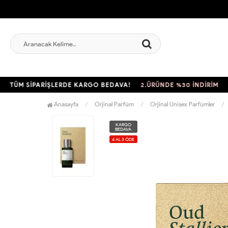
M SİPARİŞLERDE KARGO BEDAVA!
2.ÜRÜNDE %30 İNDİRİM
TÜM S
Anasayfa
Orjinal Parfüm
Orjinal Unisex Parfümler
KARGO
BEDAVA
4 AL 3 ÖDE