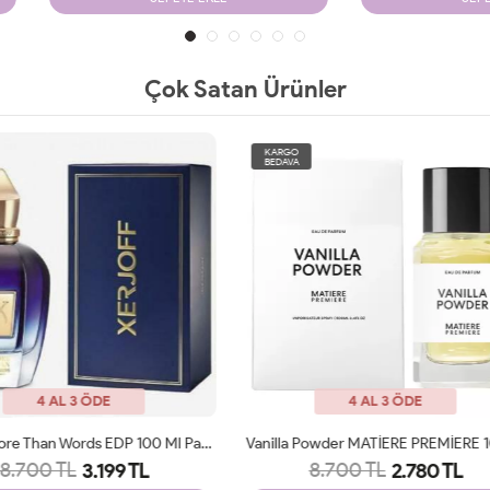
Çok Satan Ürünler
O
KARGO
A
BEDAVA
4 AL 3 ÖDE
4 AL 3 ÖDE
Vanilla Powder MATİERE PREMİERE 100ml JLT
8.700 TL
9.300 TL
2.780 TL
3.249 TL