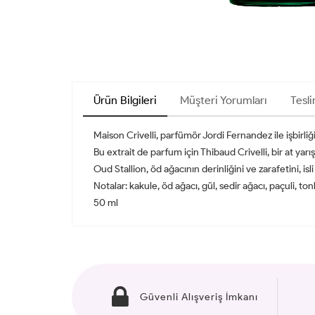
Ürün Bilgileri
Müşteri Yorumları
Tesli
Maison Crivelli, parfümör Jordi Fernandez ile işbirliğ
Bu extrait de parfum için Thibaud Crivelli, bir at ya
Oud Stallion, öd ağacının derinliğini ve zarafetini, i
Notalar: kakule, öd ağacı, gül, sedir ağacı, paçuli, to
50 ml
Güvenli Alışveriş İmkanı