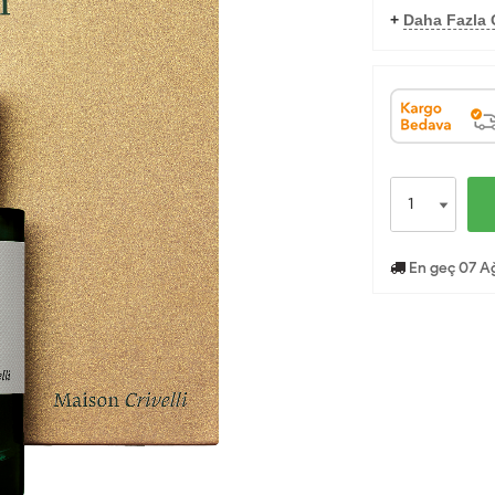
+
Daha Fazla 
En geç 07 A