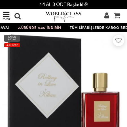
⭐4 AL 3 ÖDE Başladı!🎉
menü
VA!
2.ÜRÜNDE %30 İNDİRİM
TÜM SİPARİŞLERDE KARGO BEDA
KARGO
BEDAVA
4 AL 3 ÖDE