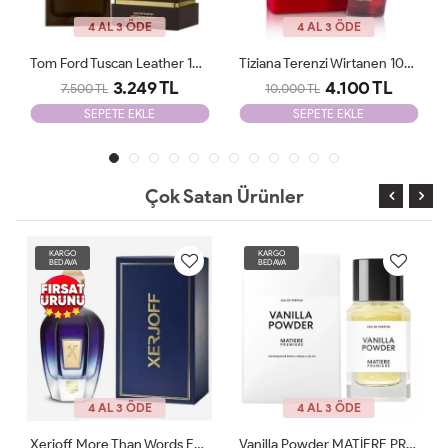
4 AL 3 ÖDE
4 AL 3 ÖDE
Tom Ford Tuscan Leather 100 Ml JLT
Tiziana Terenzi Wirtanen 100 Ml Unisex Parfüm JLT
3.249 TL
4.100 TL
7.500 TL
10.000 TL
SEPETE EKLE
SEPETE EKLE
Çok Satan Ürünler
KARGO
KARGO
BEDAVA
BEDAVA
4 AL 3 ÖDE
4 AL 3 ÖDE
Xerjoff More Than Words EDP 100 Ml Parfüm ARC JLT Unisex
Vanilla Powder MATİERE PREMİERE 100ml JLT