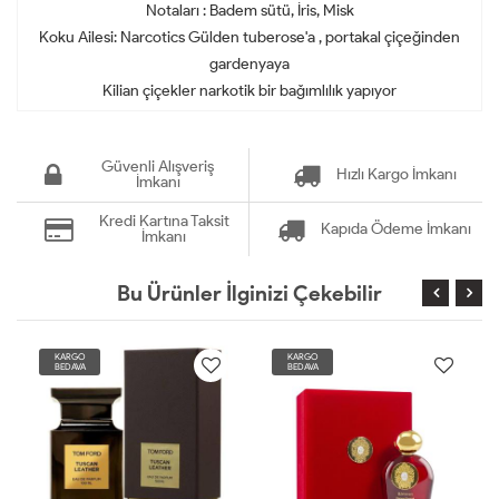
Notaları : Badem sütü, İris, Misk
Koku Ailesi: Narcotics Gülden tuberose'a , portakal çiçeğinden
gardenyaya
Kilian çiçekler narkotik bir bağımlılık yapıyor
Güvenli Alışveriş
Hızlı Kargo İmkanı
İmkanı
Kredi Kartına Taksit
Kapıda Ödeme İmkanı
İmkanı
Bu Ürünler İlginizi Çekebilir
KARGO
KARGO
BEDAVA
BEDAVA