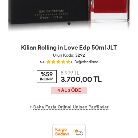
Kilian Rolling in Love Edp 50ml JLT
Ürün Kodu:
3292
5.0
0
Değerlendirme
8.999 TL
%59
3.700,00
TL
İNDİRİM
4 AL 3 ÖDE
+
Daha Fazla Orjinal Unisex Parfümler