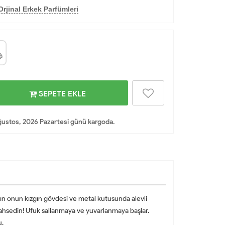
rjinal Erkek Parfümleri
SEPETE EKLE
ustos, 2026 Pazartesi günü kargoda.
ltın onun kızgın gövdesi ve metal kutusunda alevli
ahsedin! Ufuk sallanmaya ve yuvarlanmaya başlar.
u.