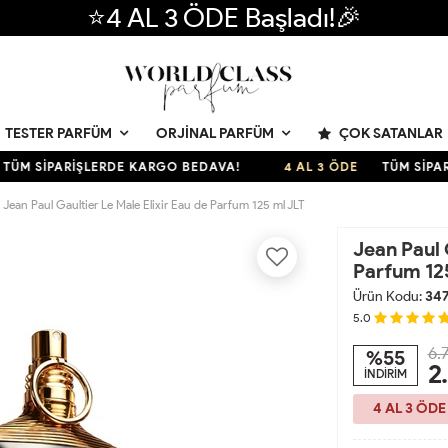
⭐4 AL 3 ÖDE Başladı!🎉
ÇOK SATANLAR
TESTER PARFÜM
ORJINAL PARFÜM
 SİPARİŞLERDE KARGO BEDAVA!
4 AL 3 ÖDE
TÜM SİPARİŞL
Jean Paul Gaultier Le Male Elixir Eau de Parfum 125 ml JLT
Jean Paul 
Parfum 12
Ürün Kodu:
34
5.0
6.
%55
2
İNDİRİM
4 AL 3 ÖDE