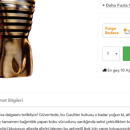
+
Daha Fazla O
En geç 10 Ağ
mat Bilgileri
ava dalgasını tetikliyor! Güvertede, bu Gaultier kokusu o kadar yoğun ki, a
ve tamamen bağımlılık yapan koku vücudunu sardığında seksi çekicilikten b
zci bluzunun altında sihrini işleyen bu şehvetli iksir için yanıp tutuşuyord