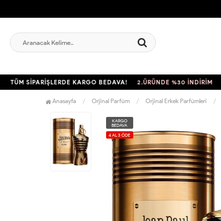
ÜM SİPARİŞLERDE KARGO BEDAVA!
2.ÜRÜNDE %30 İNDİRİM
TÜM
Anasayfa
Orjinal Parfüm
Orjinal Erkek Parfümleri
KARGO
BEDAVA
4 AL 3 ÖDE