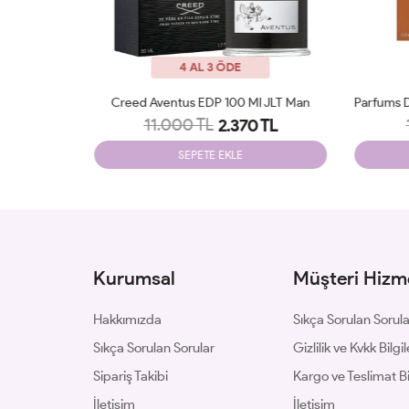
4 AL 3 ÖDE
 Ml JLT Man
Parfums De Marly Althair EDP 125 Ml Man JLT
11.300 TL
0 TL
2.795 TL
SEPETE EKLE
Kurumsal
Müşteri Hizme
Hakkımızda
Sıkça Sorulan Sorul
Sıkça Sorulan Sorular
Gizlilik ve Kvkk Bilgil
Sipariş Takibi
Kargo ve Teslimat Bil
İletişim
İletişim