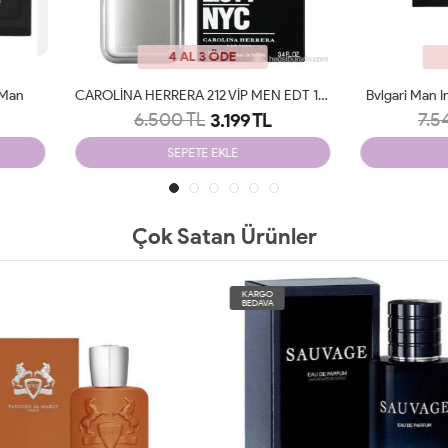
4 AL 3 ÖDE
4 AL 3 ÖDE
CAROLİNA HERRERA 212 VİP MEN EDT 100 ML JLT Man
Bvlgari Man In Black Edp 100 Ml 
6.500 TL
7.549 TL
3.199 TL
3.200 TL
SEPETE EKLE
SEPETE EKLE
Çok Satan Ürünler
O
KARGO
A
BEDAVA