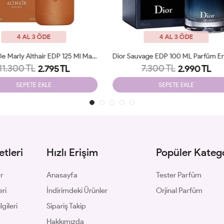
4 AL 3 ÖDE
4 AL 3 ÖDE
Dior Sauvage EDP 100 ML Parfüm Erkek JLT
Gucci Intense Oud Edp 90 Ml M
7.300 TL
6.390 TL
2.990 TL
2.350 TL
SEPETE EKLE
SEPETE EKLE
tleri
Hızlı Erişim
Popüler Katego
ar
Anasayfa
Tester Parfüm
eri
İndirimdeki Ürünler
Orjinal Parfüm
gileri
Sipariş Takip
Hakkımızda