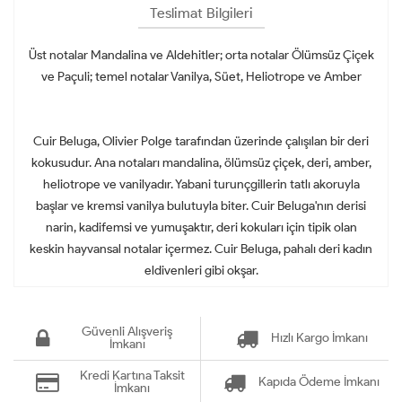
Teslimat Bilgileri
Üst notalar Mandalina ve Aldehitler; orta notalar Ölümsüz Çiçek
ve Paçuli; temel notalar Vanilya, Süet, Heliotrope ve Amber
Cuir Beluga, Olivier Polge tarafından üzerinde çalışılan bir deri
kokusudur. Ana notaları mandalina, ölümsüz çiçek, deri, amber,
heliotrope ve vanilyadır. Yabani turunçgillerin tatlı akoruyla
başlar ve kremsi vanilya bulutuyla biter. Cuir Beluga'nın derisi
narin, kadifemsi ve yumuşaktır, deri kokuları için tipik olan
keskin hayvansal notalar içermez. Cuir Beluga, pahalı deri kadın
eldivenleri gibi okşar.
Güvenli Alışveriş
Hızlı Kargo İmkanı
İmkanı
Kredi Kartına Taksit
Kapıda Ödeme İmkanı
İmkanı