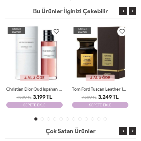
Bu Ürünler İlginizi Çekebilir
KARGO
KARGO
BEDAVA
BEDAVA
4 AL 3 ÖDE
4 AL 3 ÖDE
Tom Ford Tuscan Leather 100 Ml JLT
Tiziana Terenzi Wirtanen 100 Ml Unisex Parfüm JLT
3.249 TL
4.100 TL
7.500 TL
10.000 TL
SEPETE EKLE
SEPETE EKLE
Çok Satan Ürünler