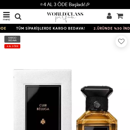
⭐4 AL 3 ÖDE Başladı!🎉
menü
E
TÜM SİPARİŞLERDE KARGO BEDAVA!
2.ÜRÜNDE %30 İNDİR
KARGO
BEDAVA
4 AL 3 ÖDE