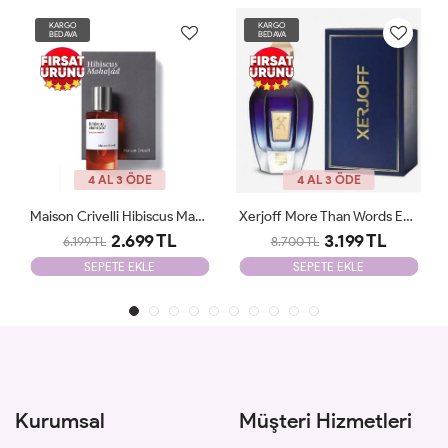
KARGO
KARGO
BEDAVA
BEDAVA
4 AL 3 ÖDE
4 AL 3 ÖDE
Xerjoff More Than Words EDP 100 Ml Parfüm ARC JLT Unisex
Vanilla Powder MATİERE PREMİERE 100ml JLT
3.199 TL
2.780 TL
8.700 TL
8.700 TL
SEPETE EKLE
SEPETE EKLE
Kurumsal
Müşteri Hizmetleri