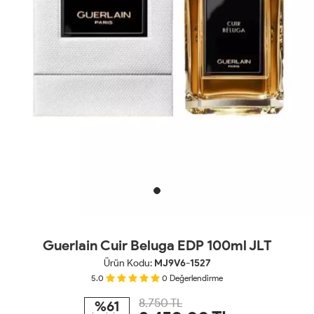
Guerlain Cuir Beluga EDP 100ml JLT
Ürün Kodu:
MJ9V6-1527
5.0
0
Değerlendirme
8.750 TL
%61