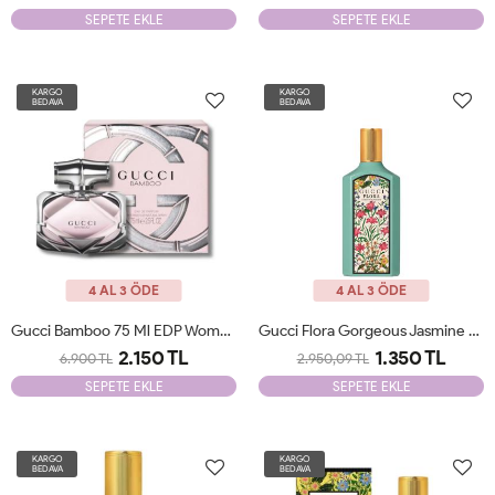
SEPETE EKLE
SEPETE EKLE
KARGO
KARGO
BEDAVA
BEDAVA
4 AL 3 ÖDE
4 AL 3 ÖDE
Gucci Bamboo 75 Ml EDP Woman JLT
Gucci Flora Gorgeous Jasmine Edp 100 Ml Woman Tester
2.150 TL
1.350 TL
6.900 TL
2.950,09 TL
SEPETE EKLE
SEPETE EKLE
KARGO
KARGO
BEDAVA
BEDAVA