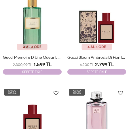
4 AL 3 ÖDE
4 AL 3 ÖDE
Gucci Memoire D Une Odeur EDP 100 ML Unisex Parfüm Unisex Tester
Gucci Bloom Ambrosia Di Fiori Intense Edp 100 Ml Woman JLT
1.599 TL
2.799 TL
2.300,09 TL
6.200 TL
SEPETE EKLE
SEPETE EKLE
KARGO
KARGO
BEDAVA
BEDAVA