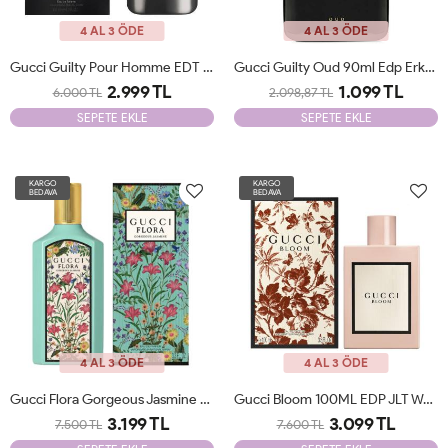
4 AL 3 ÖDE
4 AL 3 ÖDE
Gucci Guilty Pour Homme EDT 90ml JLT Man
Gucci Guilty Oud 90ml Edp Erkek Parfüm Tester
2.999 TL
1.099 TL
6.000 TL
2.098,87 TL
SEPETE EKLE
SEPETE EKLE
KARGO
KARGO
BEDAVA
BEDAVA
4 AL 3 ÖDE
4 AL 3 ÖDE
Gucci Flora Gorgeous Jasmine Edp 100 Ml JLT Woman
Gucci Bloom 100ML EDP JLT Woman
3.199 TL
3.099 TL
7.500 TL
7.600 TL