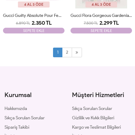
4 AL 3 ÖDE
4 AL 3 ÖDE
Gucci Guılty Absolute Pour Femme Edp 90 Ml JLT Woman
Gucci Flora Gorgeous Gardenia Edp 100 Ml Kadın Parfüm JLT Woman
2.350 TL
2.299 TL
6.890 TL
7.500 TL
SEPETE EKLE
SEPETE EKLE
1
2
Kurumsal
Müşteri Hizmetleri
Hakkımızda
Sıkça Sorulan Sorular
Sıkça Sorulan Sorular
Gizlilik ve Kvkk Bilgileri
Sipariş Takibi
Kargo ve Teslimat Bilgileri