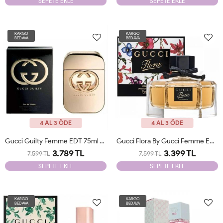
SEPETE EKLE
SEPETE EKLE
KARGO
KARGO
BEDAVA
BEDAVA
4 AL 3 ÖDE
4 AL 3 ÖDE
Gucci Guilty Femme EDT 75ml JLT Woman
Gucci Flora By Gucci Femme EDP 75ml JLT Woman
3.789 TL
3.399 TL
7.599 TL
7.599 TL
SEPETE EKLE
SEPETE EKLE
KARGO
KARGO
BEDAVA
BEDAVA