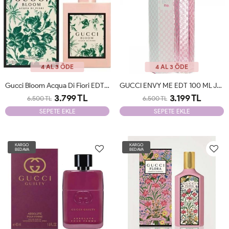
4 AL 3 ÖDE
4 AL 3 ÖDE
Gucci Bloom Acqua Di Fiori EDT 100 Ml JLT Woman
GUCCI ENVY ME EDT 100 ML JLT Woman
3.799 TL
3.199 TL
6.500 TL
6.500 TL
SEPETE EKLE
SEPETE EKLE
KARGO
KARGO
BEDAVA
BEDAVA