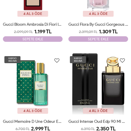
4 AL 3 ÖDE
4 AL 3 ÖDE
Gucci Bloom Ambrosia Di Fiori Intense Edp 100 Ml Woman Tester
Gucci Flora By Gucci Gorgeous Gardenia Edt 100ml Woman Tester
1.199 TL
1.309 TL
2.099,09 TL
2.399,09 TL
SEPETE EKLE
SEPETE EKLE
KARGO
KARGO
BEDAVA
BEDAVA
4 AL 3 ÖDE
4 AL 3 ÖDE
Gucci Memoire D Une Odeur EDP 100 ML Unisex Parfüm Unisex JLT
Gucci Intense Oud Edp 90 Ml Man JLT
2.999 TL
2.350 TL
6.700 TL
6.390 TL