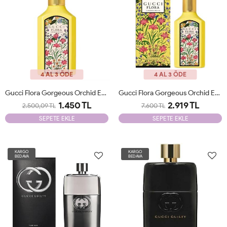
4 AL 3 ÖDE
4 AL 3 ÖDE
Gucci Flora Gorgeous Orchid Edp 100 Ml Tester
Gucci Flora Gorgeous Orchid Edp 100 Ml JLT
1.450 TL
2.919 TL
2.500,09 TL
7.600 TL
SEPETE EKLE
SEPETE EKLE
KARGO
KARGO
BEDAVA
BEDAVA