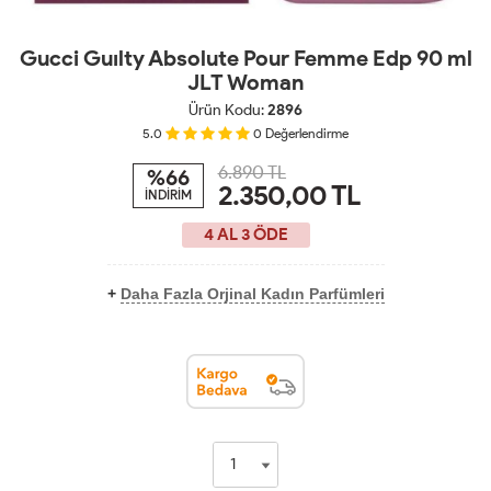
Gucci Guılty Absolute Pour Femme Edp 90 ml
JLT Woman
Ürün Kodu:
2896
5.0
0
Değerlendirme
6.890 TL
%66
2.350,00
TL
İNDİRİM
4 AL 3 ÖDE
+
Daha Fazla Orjinal Kadın Parfümleri