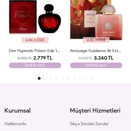
4 AL 3 ÖDE
4 AL 3 ÖDE
Amouage Guidance 46 Extrait De Parfum JLT
Parfums De Marly Delina EDP 75 Ml JLT
3.240 TL
2.500 TL
9.700 TL
8.700 TL
SEPETE EKLE
SEPETE EKLE
Kurumsal
Müşteri Hizmetleri
Hakkımızda
Sıkça Sorulan Sorular