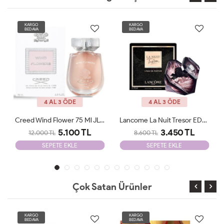
KARGO
KARGO
BEDAVA
BEDAVA
4 AL 3 ÖDE
4 AL 3 ÖDE
Lancome La Nuit Tresor EDP 100 Ml JLT Woman
Giorgio Armani Si Passione Edp 100 Ml JLT Woman
3.450 TL
2.205 TL
8.600 TL
6.500 TL
SEPETE EKLE
SEPETE EKLE
Çok Satan Ürünler
KARGO
KARGO
BEDAVA
BEDAVA