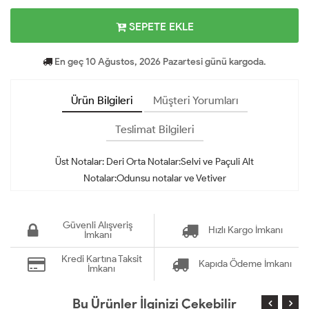
SEPETE EKLE
En geç 10 Ağustos, 2026 Pazartesi günü kargoda.
Ürün Bilgileri
Müşteri Yorumları
Teslimat Bilgileri
Üst Notalar: Deri Orta Notalar:Selvi ve Paçuli Alt
Notalar:Odunsu notalar ve Vetiver
Güvenli Alışveriş
Hızlı Kargo İmkanı
İmkanı
Kredi Kartına Taksit
Kapıda Ödeme İmkanı
İmkanı
Bu Ürünler İlginizi Çekebilir