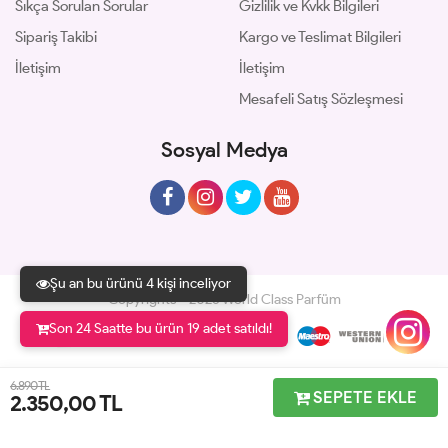
Sıkça Sorulan Sorular
Gizlilik ve Kvkk Bilgileri
Sipariş Takibi
Kargo ve Teslimat Bilgileri
İletişim
İletişim
Mesafeli Satış Sözleşmesi
Sosyal Medya
Şu an bu ürünü 4 kişi inceliyor
Copyrights © 2026 World Class Parfüm
Son 24 Saatte bu ürün 19 adet satıldı!
Geliştir - powered by innovation
6.890 TL
SEPETE EKLE
2.350,00
TL
Anasayfa
Üye Girişi
Sepetim
Sipariş Takibi
İletişim