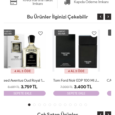
Kredi Kartına Taksit
Kapıda Ödeme İmkanı
İmkanı
Bu Ürünler İlginizi Çekebilir
KARGO
KARGO
BEDAVA
BEDAVA
4 AL 3 ÖDE
4 AL 3 ÖDE
Tom Ford Noir EDP 100 Ml JLT Man
CAROLİNA HERRERA 212 VİP MEN EDT 100 ML JLT Man
3.400 TL
3.199 TL
7.000 TL
6.500 TL
SEPETE EKLE
SEPETE EKLE
Çok Satan Ürünler