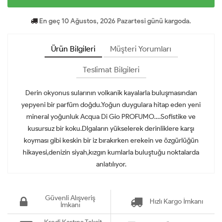
En geç 10 Ağustos, 2026 Pazartesi günü kargoda.
Ürün Bilgileri
Müşteri Yorumları
Teslimat Bilgileri
Derin okyonus sularının volkanik kayalarla buluşmasından
yepyeni bir parfüm doğdu.Yoğun duygulara hitap eden yeni
mineral yoğunluk Acqua Di Gio PROFUMO….Sofistike ve
kusursuz bir koku.Dlgaların yükselerek derinliklere karşı
koyması gibi keskin bir iz bırakırken erekein ve özgürlüğün
hikayesi,denizin siyah,kızgın kumlarla buluştuğu noktalarda
anlatılıyor.
Güvenli Alışveriş
Hızlı Kargo İmkanı
İmkanı