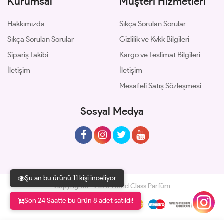
Kurumsal
Müşteri Hizmetleri
Hakkımızda
Sıkça Sorulan Sorular
Sıkça Sorulan Sorular
Gizlilik ve Kvkk Bilgileri
Sipariş Takibi
Kargo ve Teslimat Bilgileri
İletişim
İletişim
Mesafeli Satış Sözleşmesi
Sosyal Medya
Şu an bu ürünü 11 kişi inceliyor
Copyrights © 2026 World Class Parfüm
Son 24 Saatte bu ürün 8 adet satıldı!