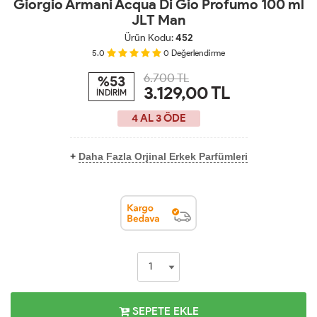
Giorgio Armani Acqua Di Gio Profumo 100 ml
JLT Man
Ürün Kodu:
452
5.0
0
Değerlendirme
6.700 TL
%53
3.129,00
TL
İNDİRİM
4 AL 3 ÖDE
+
Daha Fazla Orjinal Erkek Parfümleri
SEPETE EKLE