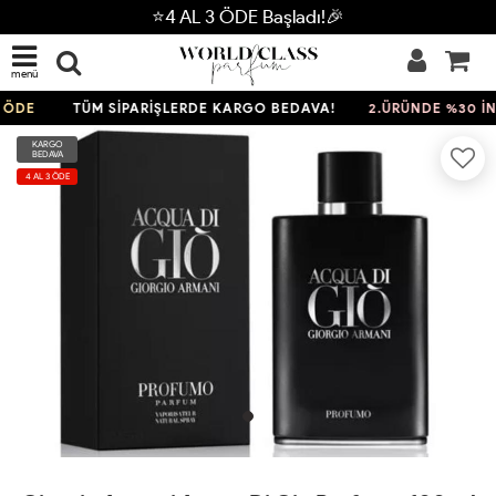
⭐4 AL 3 ÖDE Başladı!🎉
menü
ÖDE
TÜM SİPARİŞLERDE KARGO BEDAVA!
2.ÜRÜNDE %30 İND
KARGO
BEDAVA
4 AL 3 ÖDE