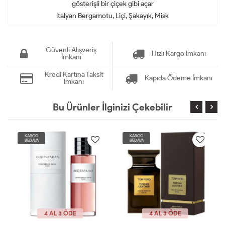
gösterişli bir çiçek gibi açar
İtalyan Bergamotu, Liçi, Şakayık, Misk
Güvenli Alışveriş
Hızlı Kargo İmkanı
İmkanı
Kredi Kartına Taksit
Kapıda Ödeme İmkanı
İmkanı
Bu Ürünler İlginizi Çekebilir
KARGO
KARGO
BEDAVA
BEDAVA
4 AL 3 ÖDE
4 AL 3 ÖDE