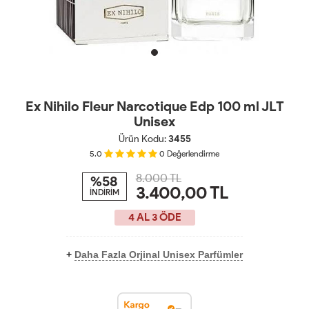
Ex Nihilo Fleur Narcotique Edp 100 ml JLT
Unisex
Ürün Kodu:
3455
5.0
0
Değerlendirme
8.000 TL
%58
3.400,00
TL
İNDİRİM
4 AL 3 ÖDE
+
Daha Fazla Orjinal Unisex Parfümler