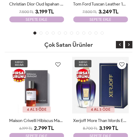
Tom Ford Tuscan Leather 100 Ml JLT
Tiziana Terenzi Wirtanen 100 Ml Unisex Parfüm JLT
3.249 TL
4.100 TL
7.500 TL
10.000 TL
SEPETE EKLE
SEPETE EKLE
Çok Satan Ürünler
KARGO
KARGO
BEDAVA
BEDAVA
4 AL 3 ÖDE
4 AL 3 ÖDE
Xerjoff More Than Words EDP 100 Ml Parfüm ARC JLT Unisex
Vanilla Powder MATİERE PREMİERE 100ml JLT
3.199 TL
2.780 TL
8.700 TL
8.700 TL
SEPETE EKLE
SEPETE EKLE