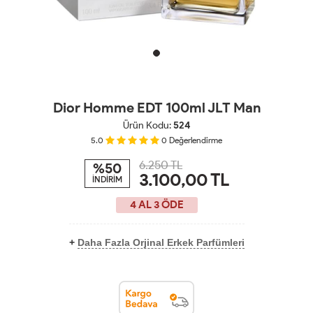
Dior Homme EDT 100ml JLT Man
Ürün Kodu:
524
5.0
0
Değerlendirme
6.250 TL
%50
3.100,00
TL
İNDİRİM
4 AL 3 ÖDE
+
Daha Fazla Orjinal Erkek Parfümleri