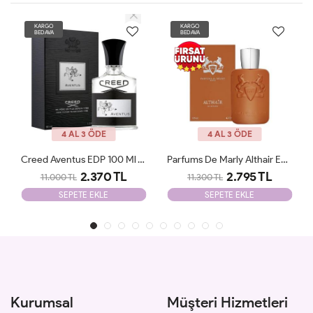
KARGO
KARGO
BEDAVA
BEDAVA
4 AL 3 ÖDE
4 AL 3 ÖDE
Creed Aventus EDP 100 Ml JLT Man
Parfums De Marly Althair EDP 125 Ml Man JLT
Dior Sauvage EDP 100 ML Parfüm Erkek JLT
2.795 TL
2.990 TL
11.300 TL
7.300 TL
SEPETE EKLE
SEPETE EKLE
Kurumsal
Müşteri Hizmetleri