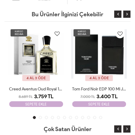
Bu Ürünler İlginizi Çekebilir
KARGO
KARGO
BEDAVA
BEDAVA
4 AL 3 ÖDE
4 AL 3 ÖDE
Tom Ford Noir EDP 100 Ml JLT Man
CAROLİNA HERRERA 212 VİP MEN EDT 100 ML JLT Man
3.400 TL
3.199 TL
7.000 TL
6.500 TL
SEPETE EKLE
SEPETE EKLE
Çok Satan Ürünler