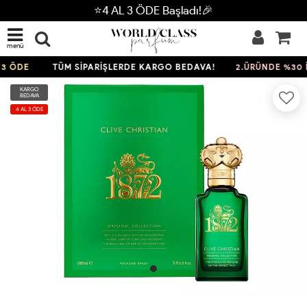
⭐4 AL 3 ÖDE Başladı!🎉
menü
 ÖDE
TÜM SİPARİŞLERDE KARGO BEDAVA!
2.ÜRÜNDE %30 İN
KARGO
BEDAVA
4 AL 3 ÖDE