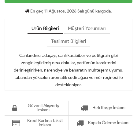
En geç 11 Ağustos, 2026 Salı günü kargoda.
Ürün Bilgileri
Müşteri Yorumları
Teslimat Bilgileri
Canlandırıcı adaçayı, canlı karabiber ve petitgrain gibi
zenginleştirilmiş otsu dokular, parfümün karakterini
derinleştirirken, narenciye ve baharatın muhteşem uyumu,
tabandan yükselen aromatik sedir ağacı ve mür reçinesi ile
destekleniyor.
Güvenli Alışveriş
Hızlı Kargo İmkanı
İmkanı
Kredi Kartına Taksit
Kapıda Ödeme İmkanı
İmkanı