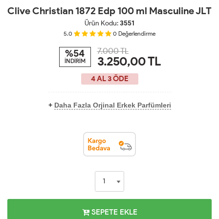
Clive Christian 1872 Edp 100 ml Masculine JLT
Ürün Kodu:
3551
5.0
0
Değerlendirme
7.000 TL
%54
3.250,00
TL
İNDİRİM
4 AL 3 ÖDE
+
Daha Fazla Orjinal Erkek Parfümleri
SEPETE EKLE