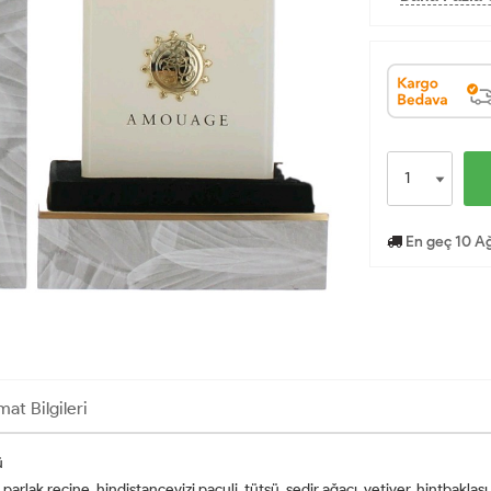
En geç 10 Ağ
mat Bilgileri
ü
parlak reçine, hindistancevizi,paçuli, tütsü, sedir ağacı, vetiver, hintbaklas