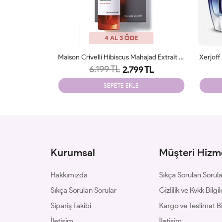
4 AL 3 ÖDE
Maison Crivelli Hibiscus Mahajad Extrait 50 Ml Parfüm JLT
Xerjoff More Than Words EDP 100 Ml Parfüm ARC JLT Unisex
8.700 TL
9 TL
3.199 TL
SEPETE EKLE
Kurumsal
Müşteri Hizme
Hakkımızda
Sıkça Sorulan Sorul
Sıkça Sorulan Sorular
Gizlilik ve Kvkk Bilgil
Sipariş Takibi
Kargo ve Teslimat Bil
İletişim
İletişim