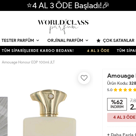
⭐4 AL 3 ÖDE Başladı!🎉
ÇOK SATANLAR
TESTER PARFÜM
ORJINAL PARFÜM
SİPARİŞLERDE KARGO BEDAVA!
4 AL 3 ÖDE
TÜM SİPARİŞL
Amouage Honour EDP 100ml JLT
Amouage 
Ürün Kodu:
32
5.0
7.
%62
2
İNDİRİM
4 AL 3 ÖDE
+
Daha Fazla 