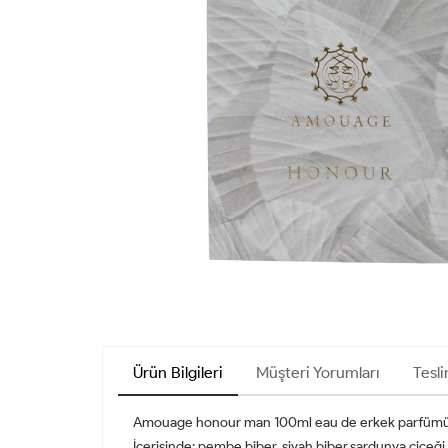
Ürün Bilgileri
Müşteri Yorumları
Tesli
Amouage honour man 100ml eau de erkek parfüm
İçerisinde; pembe biber, siyah biber,sardunya çiçeği, 