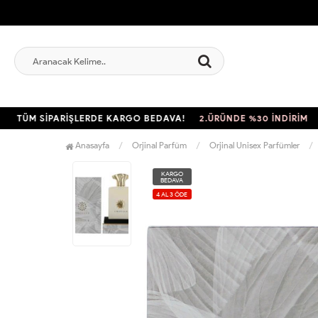
ÜM SİPARİŞLERDE KARGO BEDAVA!
2.ÜRÜNDE %30 İNDİRİM
TÜM 
Anasayfa
Orjinal Parfüm
Orjinal Unisex Parfümler
KARGO
BEDAVA
4 AL 3 ÖDE