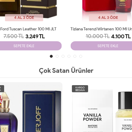
4 AL 3 ÖDE
4 AL 3 ÖDE
Tiziana Terenzi Wirtanen 100 Ml Unisex Parfüm JLT
10.000 TL
9.300 TL
4.100 TL
3.249 TL
SEPETE EKLE
SEPETE EKLE
Çok Satan Ürünler
O
KARGO
A
BEDAVA