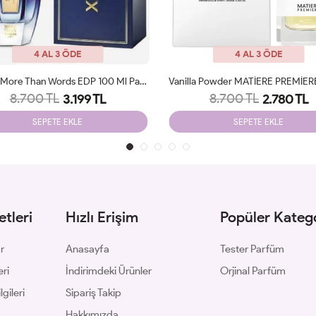
4 AL 3 ÖDE
4 AL 3 ÖDE
Vanilla Powder MATİERE PREMİERE 100ml JLT
8.700 TL
9.300 TL
2.780 TL
3.249 TL
SEPETE EKLE
SEPETE EKLE
tleri
Hızlı Erişim
Popüler Katego
ar
Anasayfa
Tester Parfüm
eri
İndirimdeki Ürünler
Orjinal Parfüm
gileri
Sipariş Takip
Hakkımızda