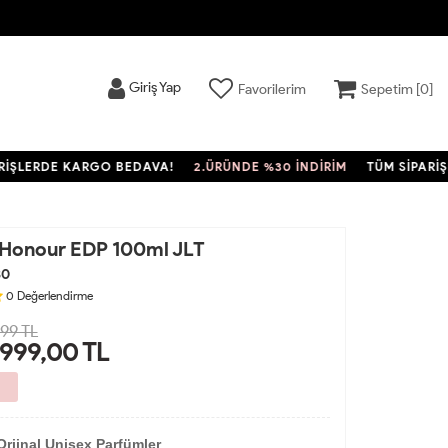
Giriş Yap
Favorilerim
Sepetim [
0
]
ERDE KARGO BEDAVA!
2.ÜRÜNDE %30 İNDİRİM
TÜM SİPARİŞLERD
Honour EDP 100ml JLT
80
0
Değerlendirme
899 TL
.999,00
TL
Orjinal Unisex Parfümler