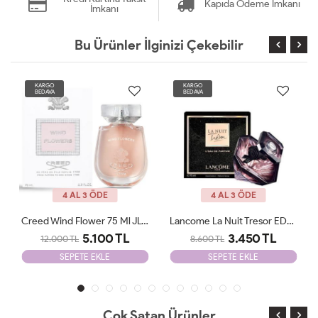
Kapıda Ödeme İmkanı
İmkanı
Bu Ürünler İlginizi Çekebilir
KARGO
KARGO
BEDAVA
BEDAVA
4 AL 3 ÖDE
4 AL 3 ÖDE
Lancome La Nuit Tresor EDP 100 Ml JLT Woman
Giorgio Armani Si Passione Edp 100 Ml JLT Woman
3.450 TL
2.205 TL
8.600 TL
6.500 TL
SEPETE EKLE
SEPETE EKLE
Çok Satan Ürünler