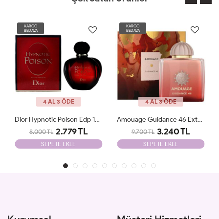
KARGO
KARGO
BEDAVA
BEDAVA
4 AL 3 ÖDE
4 AL 3 ÖDE
Amouage Guidance 46 Extrait De Parfum JLT
Parfums De Marly Delina EDP 75 Ml JLT
3.240 TL
2.500 TL
9.700 TL
8.700 TL
SEPETE EKLE
SEPETE EKLE