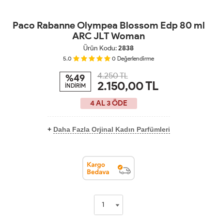
Paco Rabanne Olympea Blossom Edp 80 ml
ARC JLT Woman
Ürün Kodu:
2838
5.0
0
Değerlendirme
4.250 TL
%49
2.150,00
TL
İNDİRİM
4 AL 3 ÖDE
+
Daha Fazla Orjinal Kadın Parfümleri