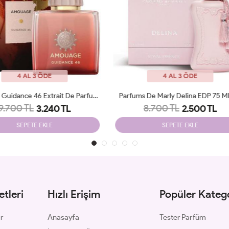
4 AL 3 ÖDE
4 AL 3 ÖDE
ms De Marly Delina EDP 75 Ml JLT
Amouage Guidance EDP 100 Ml
8.700 TL
8.900 TL
2.500 TL
3.250 TL
SEPETE EKLE
SEPETE EKLE
tleri
Hızlı Erişim
Popüler Katego
ar
Anasayfa
Tester Parfüm