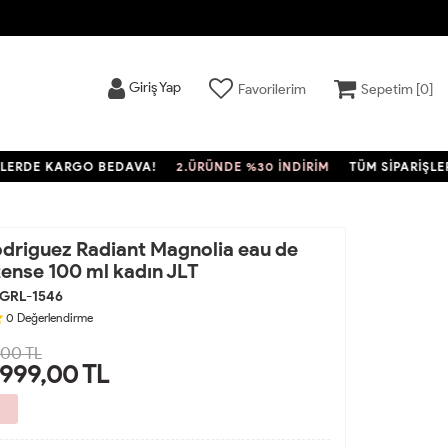
Giriş Yap
Favorilerim
Sepetim [
0
]
E KARGO BEDAVA!
2.ÜRÜNDE %30 İNDİRİM
TÜM SİPARİŞLERDE 
odriguez Radiant Magnolia eau de
ense 100 ml kadın JLT
GRL-1546
0
Değerlendirme
900 TL
.999,00
TL