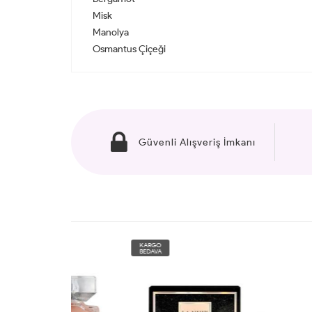
Misk
Manolya
Osmantus Çiçeği
Güvenli Alışveriş İmkanı
KARGO
KARG
BEDAVA
BEDAV