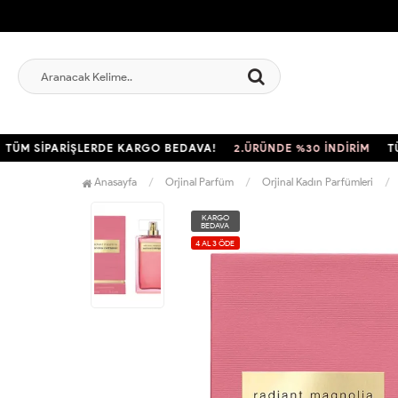
SİPARİŞLERDE KARGO BEDAVA!
2.ÜRÜNDE %30 İNDİRİM
TÜM Sİ
Anasayfa
Orjinal Parfüm
Orjinal Kadın Parfümleri
KARGO
BEDAVA
4 AL 3 ÖDE