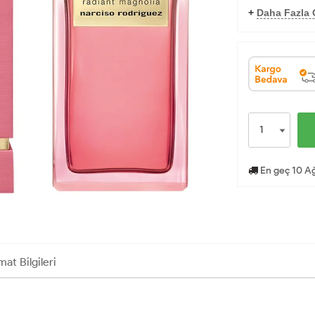
+
Daha Fazla O
En geç 10 Ağ
mat Bilgileri