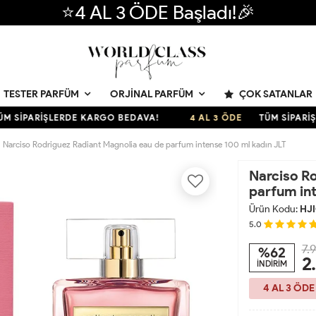
⭐4 AL 3 ÖDE Başladı!🎉
ÇOK SATANLAR
TESTER PARFÜM
ORJINAL PARFÜM
PARİŞLERDE KARGO BEDAVA!
4 AL 3 ÖDE
TÜM SİPARİŞLERD
Narciso Rodriguez Radiant Magnolia eau de parfum intense 100 ml kadın JLT
Narciso R
parfum int
Ürün Kodu:
HJI
5.0
7.
%62
2
İNDİRİM
4 AL 3 ÖDE