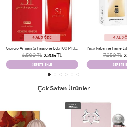
4 AL 3 ÖDE
4 AL 3 ÖDE
Giorgio Armani Si Passione Edp 100 Ml JLT Woman
6.500 TL
7.250 TL
2.205 TL
2.250 TL
SEPETE EKLE
SEPETE EKLE
Çok Satan Ürünler
O
KARGO
A
BEDAVA