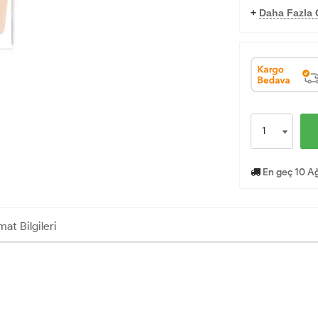
+
Daha Fazla O
En geç 10 Ağ
mat Bilgileri