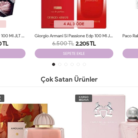
4 AL 3 ÖDE
4 AL 3 ÖDE
Giorgio Armani Si Passione Edp 100 Ml JLT Woman
6.500 TL
7.250 TL
2.205 TL
2.250 TL
SEPETE EKLE
SEPETE EKLE
Çok Satan Ürünler
O
KARGO
A
BEDAVA