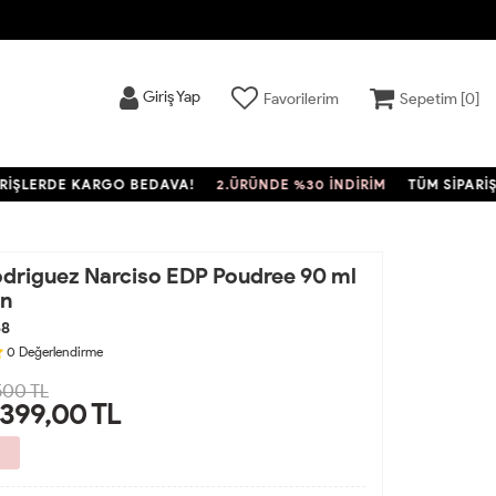
Giriş Yap
Favorilerim
Sepetim [
0
]
ERDE KARGO BEDAVA!
2.ÜRÜNDE %30 İNDİRİM
TÜM SİPARİŞLER
odriguez Narciso EDP Poudree 90 ml
n
68
0
Değerlendirme
500 TL
.399,00
TL