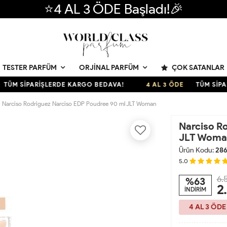
⭐4 AL 3 ÖDE Başladı!🎉
ÇOK SATANLAR
TESTER PARFÜM
ORJINAL PARFÜM
 SİPARİŞLERDE KARGO BEDAVA!
4 AL 3 ÖDE
TÜM SİPARİŞL
Narciso Rodriguez Narciso EDP Poudree 90 ml JLT Woman
Narciso R
JLT Woma
Ürün Kodu:
28
5.0
6.
%63
2
İNDİRİM
4 AL 3 ÖDE