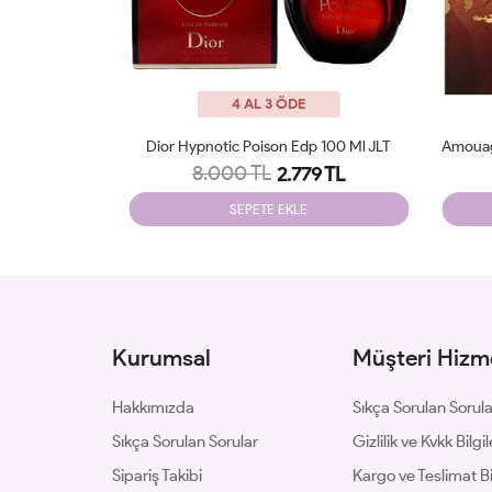
4 AL 3 ÖDE
p 100 Ml JLT
Amouage Guidance 46 Extrait De Parfum JLT
Parfu
9.700 TL
9 TL
3.240 TL
SEPETE EKLE
Kurumsal
Müşteri Hizme
Hakkımızda
Sıkça Sorulan Sorul
Sıkça Sorulan Sorular
Gizlilik ve Kvkk Bilgil
Sipariş Takibi
Kargo ve Teslimat Bil