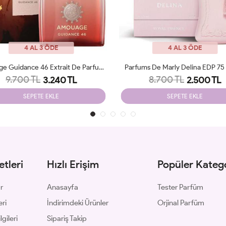
4 AL 3 ÖDE
4 AL 3 ÖDE
ms De Marly Delina EDP 75 Ml JLT
Amouage Guidance EDP 100 Ml
8.700 TL
8.900 TL
2.500 TL
3.250 TL
SEPETE EKLE
SEPETE EKLE
tleri
Hızlı Erişim
Popüler Katego
ar
Anasayfa
Tester Parfüm
eri
İndirimdeki Ürünler
Orjinal Parfüm
gileri
Sipariş Takip