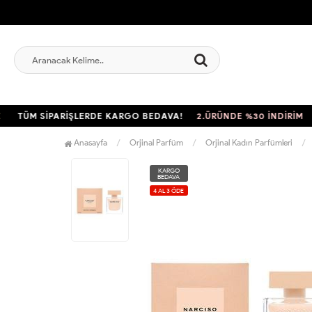
ÜM SİPARİŞLERDE KARGO BEDAVA!
2.ÜRÜNDE %30 İNDİRİM
TÜM
Anasayfa
Orjinal Parfüm
Orjinal Kadın Parfümleri
KARGO
BEDAVA
4 AL 3 ÖDE