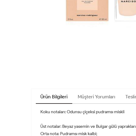
Ürün Bilgileri
Müşteri Yorumları
Tesli
Koku notaları: Odunsu çiçeksi pudramsı miskli
Üst notalar: Beyaz yasemin ve Bulgar gülü yaprakları
Orta nota: Pudramsı misk kalbi;