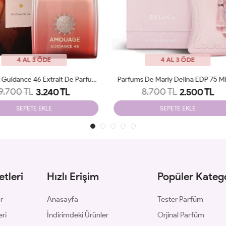
4 AL 3 ÖDE
4 AL 3 ÖDE
ms De Marly Delina EDP 75 Ml JLT
Amouage Guidance EDP 100 Ml
8.700 TL
8.900 TL
2.500 TL
3.250 TL
SEPETE EKLE
SEPETE EKLE
tleri
Hızlı Erişim
Popüler Katego
ar
Anasayfa
Tester Parfüm
eri
İndirimdeki Ürünler
Orjinal Parfüm