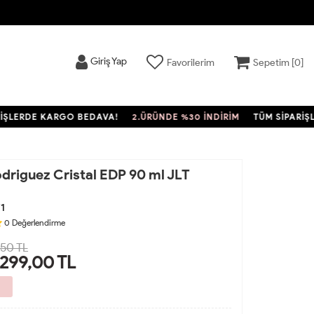
Giriş Yap
Favorilerim
Sepetim [
0
]
RDE KARGO BEDAVA!
2.ÜRÜNDE %30 İNDİRİM
TÜM SİPARİŞLERD
driguez Cristal EDP 90 ml JLT
1
0
Değerlendirme
250 TL
.299,00
TL