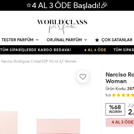
⭐4 AL 3 ÖDE Başladı!🎉
ÇOK SATANLAR
TESTER PARFÜM
ORJINAL PARFÜM
SİPARİŞLERDE KARGO BEDAVA!
4 AL 3 ÖDE
TÜM SİPARİŞLE
Narciso Rodriguez Cristal EDP 90 ml JLT Woman
Narciso Ro
Woman
Ürün Kodu:
287
5.0
7.
%68
2
İNDİRİM
4 AL 3 ÖDE