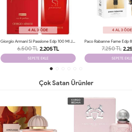
4 AL 3 ÖDE
4 AL 3 ÖDE
Giorgio Armani Si Passione Edp 100 Ml JLT Woman
6.500 TL
7.250 TL
2.205 TL
2.250 TL
SEPETE EKLE
SEPETE EKLE
Çok Satan Ürünler
O
KARGO
A
BEDAVA