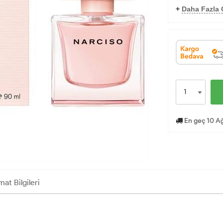
+
Daha Fazla O
En geç 10 Ağ
mat Bilgileri