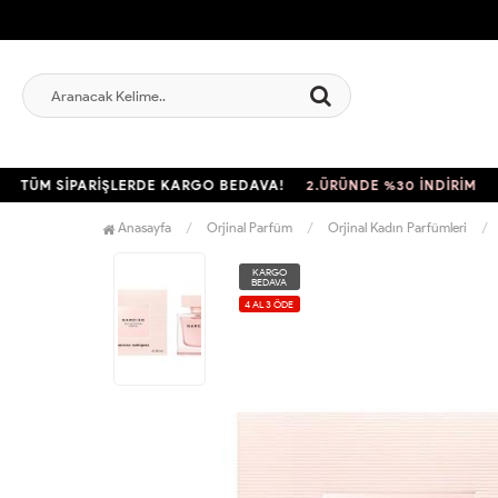
M SİPARİŞLERDE KARGO BEDAVA!
2.ÜRÜNDE %30 İNDİRİM
TÜM 
Anasayfa
Orjinal Parfüm
Orjinal Kadın Parfümleri
KARGO
BEDAVA
4 AL 3 ÖDE