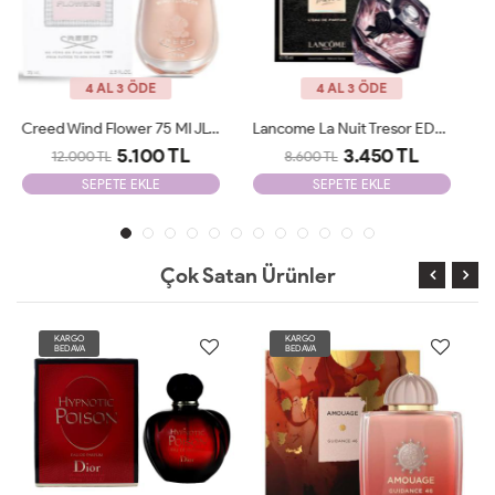
4 AL 3 ÖDE
4 AL 3 ÖDE
Lancome La Nuit Tresor EDP 100 Ml JLT Woman
Giorgio Armani Si Passione Edp 100 Ml JLT Woman
3.450 TL
2.205 TL
8.600 TL
6.500 TL
SEPETE EKLE
SEPETE EKLE
Çok Satan Ürünler
KARGO
KARGO
BEDAVA
BEDAVA