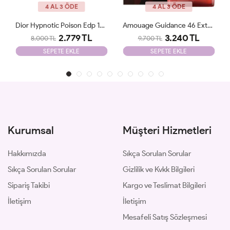
4 AL 3 ÖDE
4 AL 3 ÖDE
Amouage Guidance 46 Extrait De Parfum JLT
Parfums De Marly Delina EDP 75 Ml JLT
3.240 TL
2.500 TL
9.700 TL
8.700 TL
SEPETE EKLE
SEPETE EKLE
Kurumsal
Müşteri Hizmetleri
Hakkımızda
Sıkça Sorulan Sorular
Sıkça Sorulan Sorular
Gizlilik ve Kvkk Bilgileri
Sipariş Takibi
Kargo ve Teslimat Bilgileri
İletişim
İletişim
Mesafeli Satış Sözleşmesi