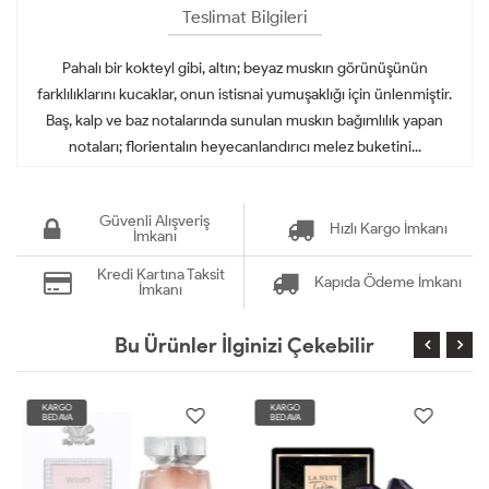
Teslimat Bilgileri
Pahalı bir kokteyl gibi, altın; beyaz muskın görünüşünün
farklılıklarını kucaklar, onun istisnai yumuşaklığı için ünlenmiştir.
Baş, kalp ve baz notalarında sunulan muskın bağımlılık yapan
notaları; florientalın heyecanlandırıcı melez buketini...
Güvenli Alışveriş
Hızlı Kargo İmkanı
İmkanı
Kredi Kartına Taksit
Kapıda Ödeme İmkanı
İmkanı
Bu Ürünler İlginizi Çekebilir
KARGO
KARGO
BEDAVA
BEDAVA