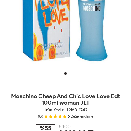
Moschino Cheap And Chic Love Love Edt
100ml woman JLT
Ürün Kodu:
LL2M3-1742
5.0
0
Değerlendirme
5.100 TL
%55