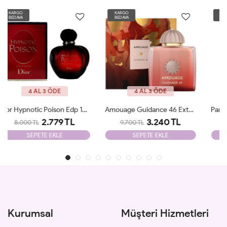
KARGO
KARGO
BEDAVA
BEDAVA
4 AL 3 ÖDE
4 AL 3 ÖDE
Amouage Guidance 46 Extrait De Parfum JLT
Parfums De Marly Delina EDP 75 Ml JLT
3.240 TL
2.500 TL
9.700 TL
8.700 TL
SEPETE EKLE
SEPETE EKLE
Kurumsal
Müşteri Hizmetleri