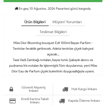
En geç 10 Ağustos, 2026 Pazartesi günü kargoda.
Ürün Bilgileri
Müşteri Yorumları
Teslimat Bilgileri
Miss Dior Blooming bouquet Edt 100ml Bayan Parfüm -
Teninize feraklık getirecek. Adeta teninize çiçek bahçesi
açacak...
Taze Vadi Zambağı notaları, kayısı tonlu Şakayık akoru ve
pudramsı İris notaları ile işlenmiştir.Tüm duyularımız, yeni Miss
Dior Eau de Parfum çiçek buketinin duygusallığıyla uyanır.
Güvenli Alışveriş
Hızlı Kargo İmkanı
İmkanı
Kredi Kartına Taksit
Kapıda Ödeme İmkanı
İmkanı