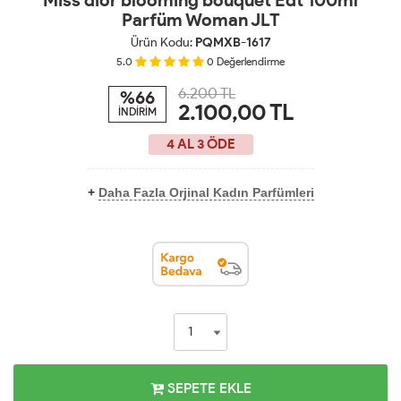
Parfüm Woman JLT
Ürün Kodu:
PQMXB-1617
5.0
0
Değerlendirme
6.200 TL
%66
2.100,00
TL
İNDİRİM
4 AL 3 ÖDE
+
Daha Fazla Orjinal Kadın Parfümleri
SEPETE EKLE