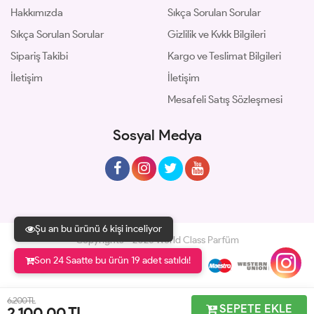
Hakkımızda
Sıkça Sorulan Sorular
Sıkça Sorulan Sorular
Gizlilik ve Kvkk Bilgileri
Sipariş Takibi
Kargo ve Teslimat Bilgileri
İletişim
İletişim
Mesafeli Satış Sözleşmesi
Sosyal Medya
Şu an bu ürünü 6 kişi inceliyor
Copyrights © 2026 World Class Parfüm
Son 24 Saatte bu ürün 19 adet satıldı!
Geliştir - powered by innovation
6.200 TL
SEPETE EKLE
2.100,00
TL