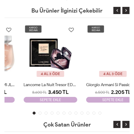
Bu Ürünler İlginizi Çekebilir
KARGO
KARGO
BEDAVA
BEDAVA
4 AL 3 ÖDE
4 AL 3 ÖDE
Lancome La Nuit Tresor EDP 100 Ml JLT Woman
Giorgio Armani Si Passione Edp 100 Ml JLT Woman
3.450 TL
2.205 TL
8.600 TL
6.500 TL
SEPETE EKLE
SEPETE EKLE
Çok Satan Ürünler