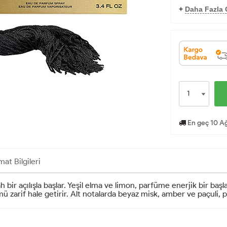
+
Daha Fazla O
En geç 10 Ağ
mat Bilgileri
bir açılışla başlar. Yeşil elma ve limon, parfüme enerjik bir başl
mü zarif hale getirir. Alt notalarda beyaz misk, amber ve paçuli, p