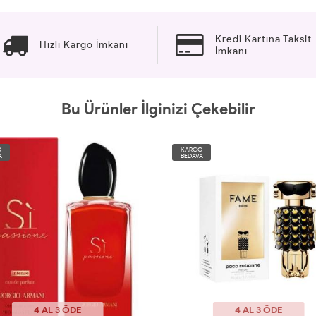
Kredi Kartına Taksit
Hızlı Kargo İmkanı
İmkanı
Bu Ürünler İlginizi Çekebilir
O
KARGO
A
BEDAVA
4 AL 3 ÖDE
4 AL 3 ÖDE