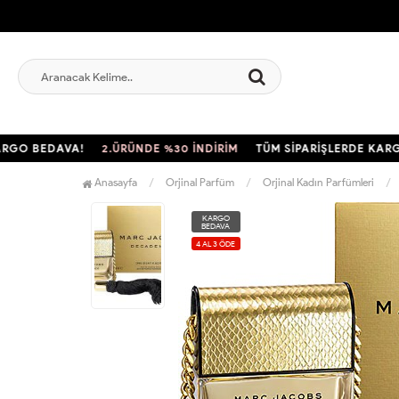
 BEDAVA!
2.ÜRÜNDE %30 İNDİRİM
TÜM SİPARİŞLERDE KARGO B
Anasayfa
Orjinal Parfüm
Orjinal Kadın Parfümleri
KARGO
BEDAVA
4 AL 3 ÖDE