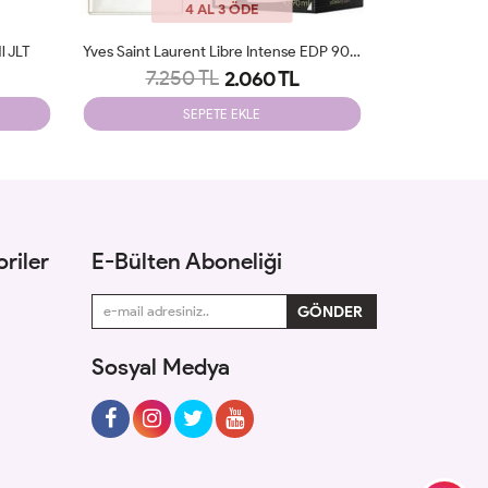
4 AL 3 ÖDE
 JLT
Yves Saint Laurent Libre Intense EDP 90 Ml Edp JLT
Burberry 
7.250 TL
7.5
2.060 TL
SEPETE EKLE
riler
E-Bülten Aboneliği
Sosyal Medya