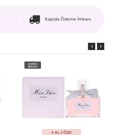
Kapıda Ödeme İmkanı
KARGO
KARGO
BEDAVA
BEDAVA
4 AL 3 ÖDE