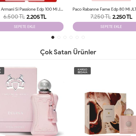
Giorgio Armani Si Passione Edp 100 Ml JLT Woman
6.500 TL
7.250 TL
2.205 TL
2.250 TL
SEPETE EKLE
SEPETE EKLE
Çok Satan Ürünler
O
KARGO
A
BEDAVA