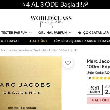
⭐4 AL 3 ÖDE Başladı!🎉
ÇOK SATANLAR
TESTER PARFÜM
ORJINAL PARFÜM
EDAVA!
4 AL 3 ÖDE
TÜM SİPARİŞLERDE KARGO BEDAVA!
Marc Jacobs Decadance One Eight K Edition 100ml Edp JLT
Marc Jaco
100ml Edp
Ürün Kodu:
AQ
5.0
6.
%61
2
İNDİRİM
4 AL 3 ÖDE