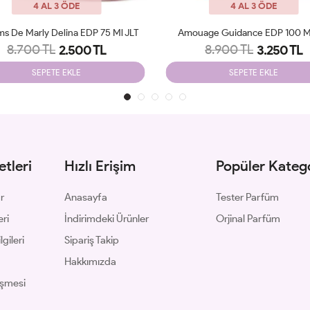
4 AL 3 ÖDE
4 AL 3 ÖDE
ms De Marly Delina EDP 75 Ml JLT
Amouage Guidance EDP 100 Ml
8.700 TL
8.900 TL
2.500 TL
3.250 TL
SEPETE EKLE
SEPETE EKLE
tleri
Hızlı Erişim
Popüler Katego
ar
Anasayfa
Tester Parfüm
eri
İndirimdeki Ürünler
Orjinal Parfüm
gileri
Sipariş Takip
Hakkımızda
eşmesi