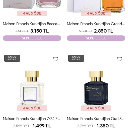
4 AL 3 ÖDE
4 AL 3 ÖDE
Maison Francis Kurkdjian Baccarat Gentle Fluidity JLT
Maison Francis Kurkdjian Grand Soir Eau De Parfüm 70 ML Unisex JLT
3.150 TL
2.850 TL
7.500 TL
9.500 TL
SEPETE EKLE
SEPETE EKLE
KARGO
KARGO
BEDAVA
BEDAVA
4 AL 3 ÖDE
4 AL 3 ÖDE
Maison Francis Kurkdjian 7/24 70 Ml Tester
Maison Francis Kurkdjian Oud Satin Mood Edp 70 Ml Tester
1.499 TL
1.350 TL
2.599,09 TL
2.799,09 TL