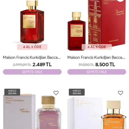
4 AL 3 ÖDE
4 AL 3 ÖDE
Maison Francis Kurkdjian Baccarat Rouge 540 Extrait 200ML JLT
Maison Francis Kurkdjian Baccarat Rouge 540 Extrait 200 Ml JLT
2.489 TL
8.500 TL
2.999,09 TL
19.000 TL
SEPETE EKLE
SEPETE EKLE
KARGO
KARGO
BEDAVA
BEDAVA