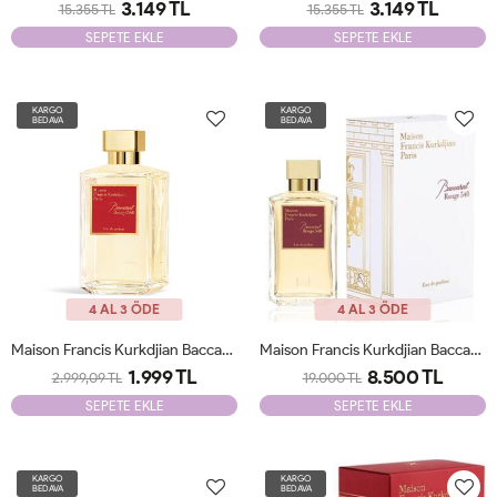
3.149 TL
3.149 TL
15.355 TL
15.355 TL
SEPETE EKLE
SEPETE EKLE
KARGO
KARGO
BEDAVA
BEDAVA
4 AL 3 ÖDE
4 AL 3 ÖDE
Maison Francis Kurkdjian Baccarat Rouge 540 200 ML Unisex Tester
Maison Francis Kurkdjian Baccarat Rouge 540 200 ML Unisex JLT
1.999 TL
8.500 TL
2.999,09 TL
19.000 TL
SEPETE EKLE
SEPETE EKLE
KARGO
KARGO
BEDAVA
BEDAVA