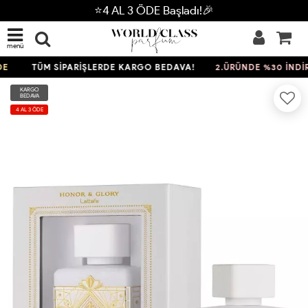
⭐4 AL 3 ÖDE Başladı!🎉
menü
TÜM SİPARİŞLERDE KARGO BEDAVA!
2.ÜRÜNDE %30 İNDİRİ
KARGO
BEDAVA
4 AL 3 ÖDE