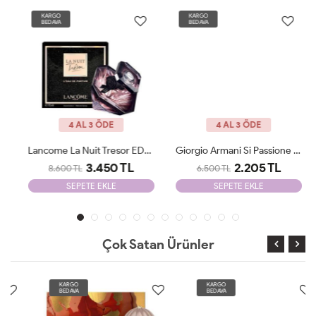
KARGO
KARGO
BEDAVA
BEDAVA
4 AL 3 ÖDE
4 AL 3 ÖDE
Lancome La Nuit Tresor EDP 100 Ml JLT Woman
Giorgio Armani Si Passione Edp 100 Ml JLT Woman
3.450 TL
2.205 TL
8.600 TL
6.500 TL
SEPETE EKLE
SEPETE EKLE
Çok Satan Ürünler
KARGO
KARGO
BEDAVA
BEDAVA