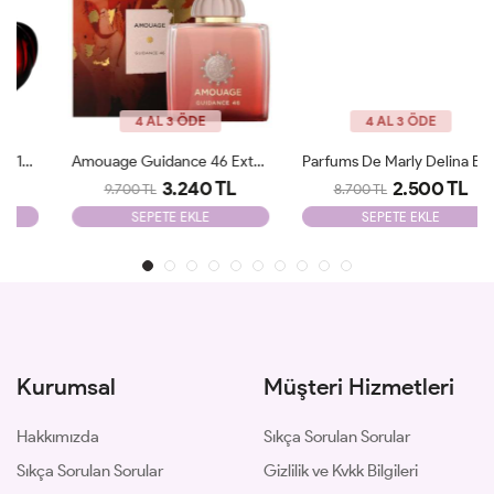
4 AL 3 ÖDE
4 AL 3 ÖDE
Amouage Guidance 46 Extrait De Parfum JLT
Parfums De Marly Delina EDP 75 Ml JLT
3.240 TL
2.500 TL
9.700 TL
8.700 TL
SEPETE EKLE
SEPETE EKLE
Kurumsal
Müşteri Hizmetleri
Hakkımızda
Sıkça Sorulan Sorular
Sıkça Sorulan Sorular
Gizlilik ve Kvkk Bilgileri