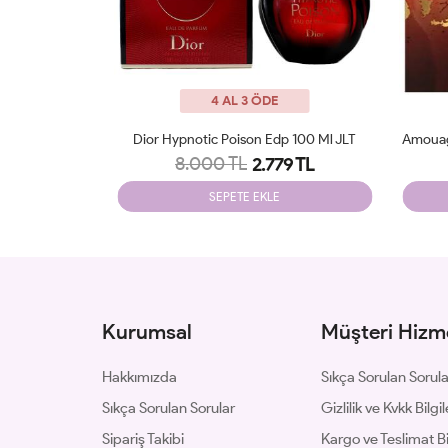
4 AL 3 ÖDE
p 100 Ml JLT
Amouage Guidance 46 Extrait De Parfum JLT
Parfu
9.700 TL
9 TL
3.240 TL
SEPETE EKLE
Kurumsal
Müşteri Hizme
Hakkımızda
Sıkça Sorulan Sorul
Sıkça Sorulan Sorular
Gizlilik ve Kvkk Bilgil
Sipariş Takibi
Kargo ve Teslimat Bil