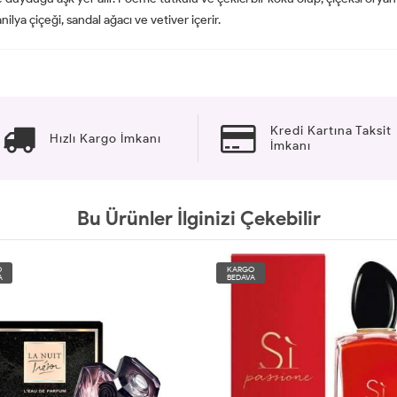
ilya çiçeği, sandal ağacı ve vetiver içerir.
Kredi Kartına Taksit
Hızlı Kargo İmkanı
İmkanı
Bu Ürünler İlginizi Çekebilir
O
KARGO
A
BEDAVA