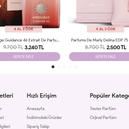
4 AL 3 ÖDE
4 AL 3 ÖDE
ms De Marly Delina EDP 75 Ml JLT
Amouage Guidance EDP 100 Ml
8.700 TL
8.900 TL
2.500 TL
3.250 TL
SEPETE EKLE
SEPETE EKLE
tleri
Hızlı Erişim
Popüler Katego
ar
Anasayfa
Tester Parfüm
eri
İndirimdeki Ürünler
Orjinal Parfüm
gileri
Sipariş Takip