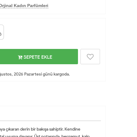
rjinal Kadın Parfümleri
SEPETE EKLE
ustos, 2026 Pazartesi günü kargoda.
aya çıkaran derin bir bakışa sahiptir. Kendine
ntal uyuma dayanır. Üst notasında, bergamut, kalp