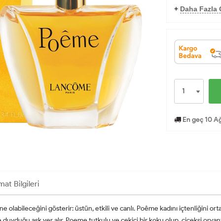
+
Daha Fazla O
En geç 10 Ağ
mat Bilgileri
olabileceğini gösterir: üstün, etkili ve canlı. Poême kadını içtenliğini ort
 duyduğu aşk yer alır. Poeme tutkulu ve çekici bir koku olup, çiçeksi orya