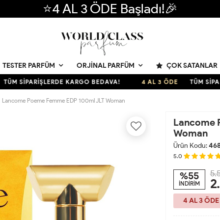
⭐4 AL 3 ÖDE Başladı!🎉
ÇOK SATANLAR
TESTER PARFÜM
ORJINAL PARFÜM
SİPARİŞLERDE KARGO BEDAVA!
4 AL 3 ÖDE
TÜM SİPARİŞLE
Lancome Poeme Femme EDP 100ml JLT Woman
Lancome 
Woman
Ürün Kodu:
46
5.0
5.
%55
2
İNDİRİM
4 AL 3 ÖDE