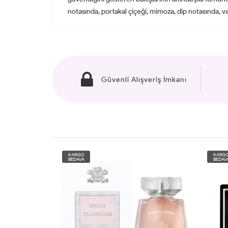
notasında, portakal çiçeği, mimoza, dip notasında, van
Güvenli Alışveriş İmkanı
KARGO
KARG
BEDAVA
BEDAV