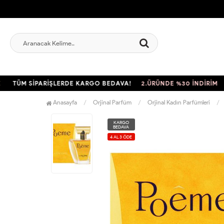
M SİPARİŞLERDE KARGO BEDAVA!
2.ÜRÜNDE %30 İNDİRİM
TÜM 
Anasayfa
Orjinal Parfüm
Orjinal Kadın Parfümleri
KARGO
BEDAVA
4 AL 3 ÖDE