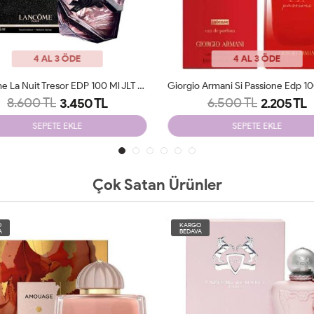
4 AL 3 ÖDE
4 AL 3 ÖDE
Giorgio Armani Si Passione Edp 100 Ml JLT Woman
6.500 TL
7.250 TL
2.205 TL
2.250 TL
SEPETE EKLE
SEPETE EKLE
Çok Satan Ürünler
O
KARGO
A
BEDAVA