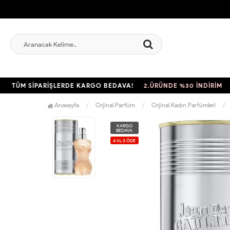
ÜM SİPARİŞLERDE KARGO BEDAVA!
2.ÜRÜNDE %30 İNDİRİM
TÜM 
Anasayfa
Orjinal Parfüm
Orjinal Kadın Parfümleri
KARGO
BEDAVA
4 AL 3 ÖDE