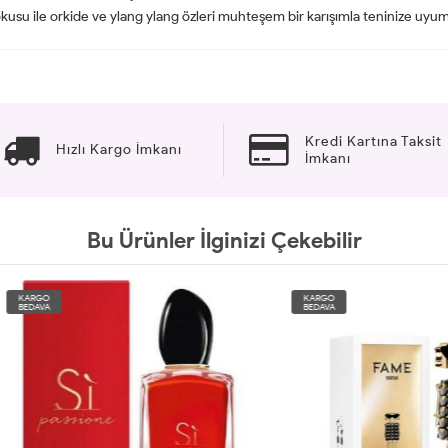
kusu ile orkide ve ylang ylang özleri muhteşem bir karışımla teninize uyu
Kredi Kartına Taksit
Hızlı Kargo İmkanı
İmkanı
Bu Ürünler İlginizi Çekebilir
O
KARGO
A
BEDAVA