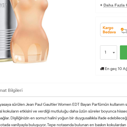
+
Daha Fazla O
En geç 10 Ağ
mat Bilgileri
piyasaya sürülen Jean Paul Gaultier Women EDT Bayan Parfümün kullanım süre
 kokuların etkisini ve verdiği mutluluğu daha üzün süreler boyunca hissed
ar. Dişiliğinizin en somut halini yoğun bir duygusallıkla ifade edebileceğin
p notada vanilyayla buluşuyor. Tepe notasında bulunan en baskın kokulardan