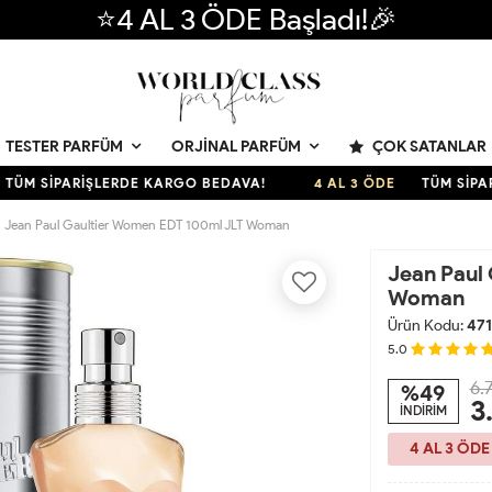
⭐4 AL 3 ÖDE Başladı!🎉
ÇOK SATANLAR
TESTER PARFÜM
ORJINAL PARFÜM
SİPARİŞLERDE KARGO BEDAVA!
4 AL 3 ÖDE
TÜM SİPARİŞL
Jean Paul Gaultier Women EDT 100ml JLT Woman
Jean Paul
Woman
Ürün Kodu:
471
5.0
6.
%49
3
İNDİRİM
4 AL 3 ÖDE