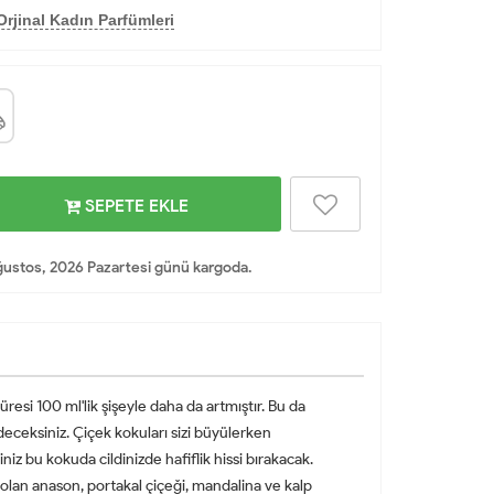
rjinal Kadın Parfümleri
SEPETE EKLE
ustos, 2026 Pazartesi günü kargoda.
si 100 ml'lik şişeyle daha da artmıştır. Bu da
eceksiniz. Çiçek kokuları sizi büyülerken
iz bu kokuda cildinizde hafiflik hissi bırakacak.
 olan anason, portakal çiçeği, mandalina ve kalp