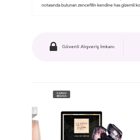
notasında bulunan zencefilin kendine has gizemli ko
Güvenli Alışveriş İmkanı
KARGO
KARG
BEDAVA
BEDAV