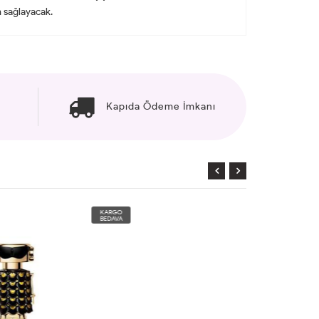
m sağlayacak.
Kapıda Ödeme İmkanı
KARGO
KARGO
BEDAVA
BEDAVA