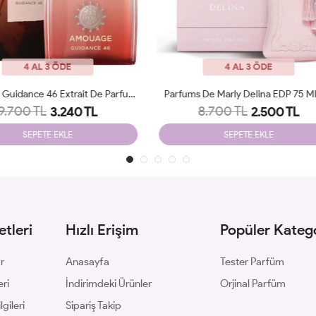
4 AL 3 ÖDE
4 AL 3 ÖDE
ms De Marly Delina EDP 75 Ml JLT
Amouage Guidance EDP 100 Ml
8.700 TL
8.900 TL
2.500 TL
3.250 TL
SEPETE EKLE
SEPETE EKLE
tleri
Hızlı Erişim
Popüler Katego
ar
Anasayfa
Tester Parfüm
eri
İndirimdeki Ürünler
Orjinal Parfüm
gileri
Sipariş Takip