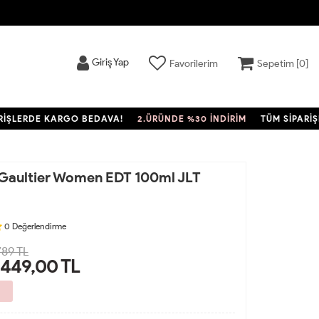
Giriş Yap
Favorilerim
Sepetim [
0
]
ERDE KARGO BEDAVA!
2.ÜRÜNDE %30 İNDİRİM
TÜM SİPARİŞLERD
 Gaultier Women EDT 100ml JLT
0
Değerlendirme
789 TL
.449,00
TL