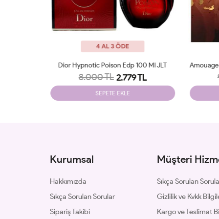
4 AL 3 ÖDE
p 100 Ml JLT
Amouage Guidance 46 Extrait De Parfum JLT
Parfu
9.700 TL
9 TL
3.240 TL
SEPETE EKLE
Kurumsal
Müşteri Hizme
Hakkımızda
Sıkça Sorulan Sorul
Sıkça Sorulan Sorular
Gizlilik ve Kvkk Bilgil
Sipariş Takibi
Kargo ve Teslimat Bil