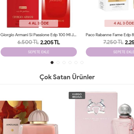
4 AL 3 ÖDE
4 AL 3 ÖDE
Giorgio Armani Si Passione Edp 100 Ml JLT Woman
6.500 TL
7.250 TL
2.205 TL
2.250 TL
SEPETE EKLE
SEPETE EKLE
Çok Satan Ürünler
O
KARGO
A
BEDAVA