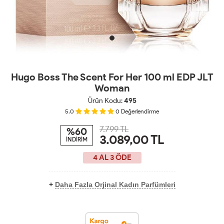
Hugo Boss The Scent For Her 100 ml EDP JLT
Woman
Ürün Kodu:
495
5.0
0
Değerlendirme
7.799 TL
%60
3.089,00
TL
İNDİRİM
4 AL 3 ÖDE
+
Daha Fazla Orjinal Kadın Parfümleri