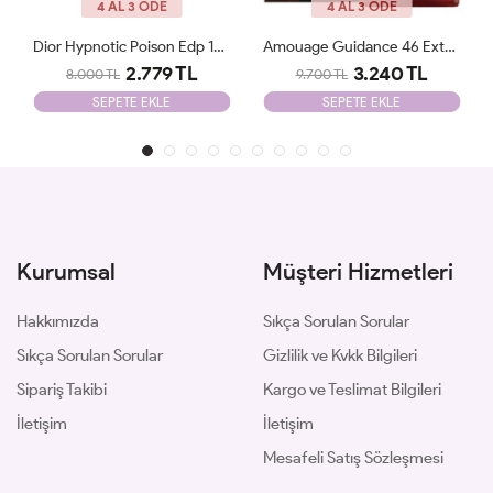
4 AL 3 ÖDE
4 AL 3 ÖDE
Amouage Guidance 46 Extrait De Parfum JLT
Parfums De Marly Delina EDP 75 Ml JLT
3.240 TL
2.500 TL
9.700 TL
8.700 TL
SEPETE EKLE
SEPETE EKLE
Kurumsal
Müşteri Hizmetleri
Hakkımızda
Sıkça Sorulan Sorular
Sıkça Sorulan Sorular
Gizlilik ve Kvkk Bilgileri
Sipariş Takibi
Kargo ve Teslimat Bilgileri
İletişim
İletişim
Mesafeli Satış Sözleşmesi