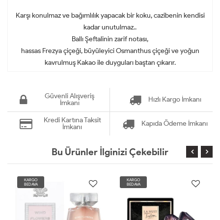
Karşı konulmaz ve bağımlılık yapacak bir koku, cazibenin kendisi
kadar unutulmaz..
Ballı Şeftalinin zarif notası,
hassas Frezya çiçeği, büyüleyici Osmanthus çiçeği ve yoğun
kavrulmuş Kakao ile duyguları baştan çıkarır.
Güvenli Alışveriş
Hızlı Kargo İmkanı
İmkanı
Kredi Kartına Taksit
Kapıda Ödeme İmkanı
İmkanı
Bu Ürünler İlginizi Çekebilir
KARGO
KARGO
BEDAVA
BEDAVA