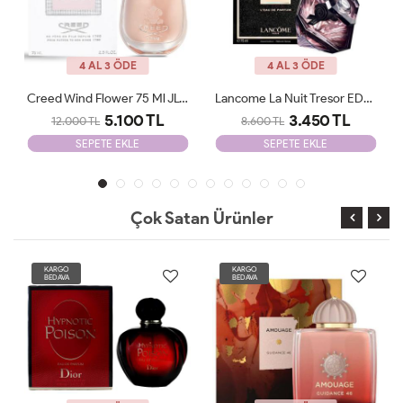
4 AL 3 ÖDE
4 AL 3 ÖDE
Lancome La Nuit Tresor EDP 100 Ml JLT Woman
Giorgio Armani Si Passione Edp 100 Ml JLT Woman
3.450 TL
2.205 TL
8.600 TL
6.500 TL
SEPETE EKLE
SEPETE EKLE
Çok Satan Ürünler
KARGO
KARGO
BEDAVA
BEDAVA