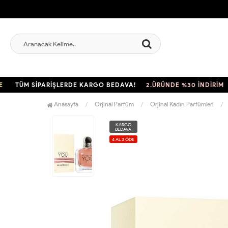
TÜM SİPARİŞLERDE KARGO BEDAVA!
2.ÜRÜNDE %30 İNDİRİM
TÜM
Anasayfa
Orjinal Parfüm
Orjinal Kadın Parfümleri
KARGO
BEDAVA
4 AL 3 ÖDE