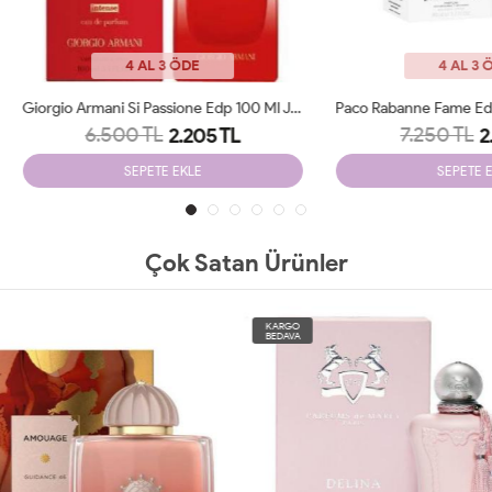
4 AL 3 ÖDE
4 AL 3 ÖDE
Giorgio Armani Si Passione Edp 100 Ml JLT Woman
6.500 TL
7.250 TL
2.205 TL
2.250 TL
SEPETE EKLE
SEPETE EKLE
Çok Satan Ürünler
O
KARGO
A
BEDAVA