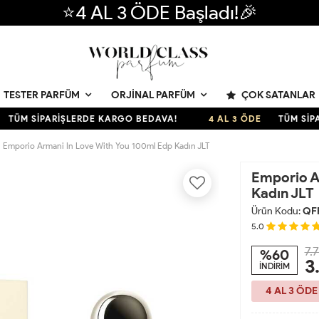
⭐4 AL 3 ÖDE Başladı!🎉
ÇOK SATANLAR
TESTER PARFÜM
ORJINAL PARFÜM
 SİPARİŞLERDE KARGO BEDAVA!
4 AL 3 ÖDE
TÜM SİPARİŞ
Emporio Armani In Love With You 100ml Edp Kadın JLT
Emporio A
Kadın JLT
Ürün Kodu:
QF
5.0
7.
%60
3
İNDİRİM
4 AL 3 ÖDE