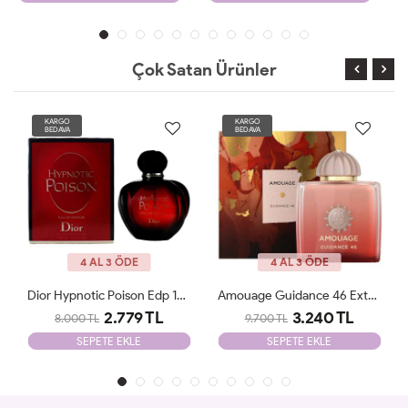
Çok Satan Ürünler
KARGO
KARGO
BEDAVA
BEDAVA
4 AL 3 ÖDE
4 AL 3 ÖDE
Amouage Guidance 46 Extrait De Parfum JLT
Parfums De Marly Delina EDP 75 Ml JLT
3.240 TL
2.500 TL
9.700 TL
8.700 TL
SEPETE EKLE
SEPETE EKLE