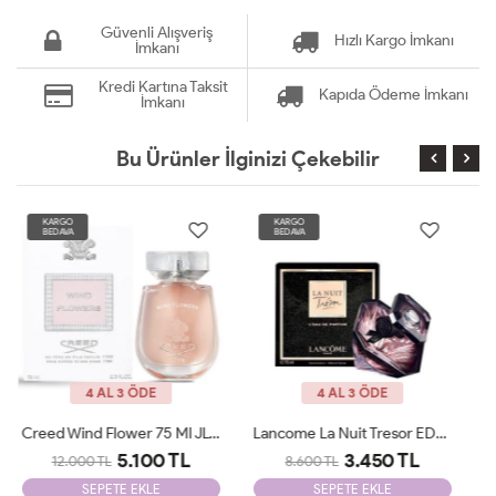
Güvenli Alışveriş
Hızlı Kargo İmkanı
İmkanı
Kredi Kartına Taksit
Kapıda Ödeme İmkanı
İmkanı
Bu Ürünler İlginizi Çekebilir
KARGO
KARGO
BEDAVA
BEDAVA
4 AL 3 ÖDE
4 AL 3 ÖDE
Lancome La Nuit Tresor EDP 100 Ml JLT Woman
Giorgio Armani Si Passione Edp 100 Ml JLT Woman
3.450 TL
2.205 TL
8.600 TL
6.500 TL
SEPETE EKLE
SEPETE EKLE