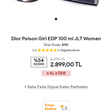
Dior Poison Girl EDP 100 ml JLT Woman
Ürün Kodu:
490
5.0
0
Değerlendirme
6.299 TL
%54
2.899,00
TL
İNDİRİM
4 AL 3 ÖDE
+
Daha Fazla Orjinal Kadın Parfümleri