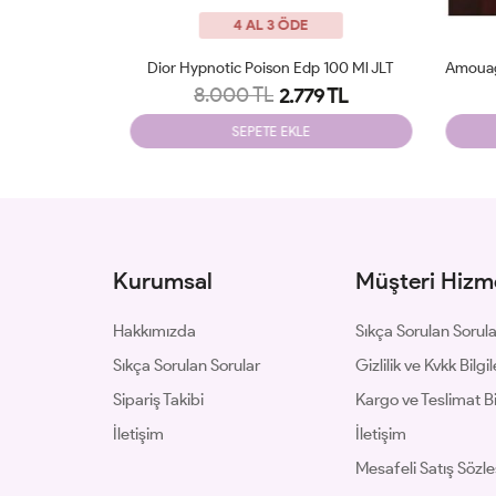
4 AL 3 ÖDE
p 100 Ml JLT
Amouage Guidance 46 Extrait De Parfum JLT
Parfu
9.700 TL
9 TL
3.240 TL
SEPETE EKLE
Kurumsal
Müşteri Hizme
Hakkımızda
Sıkça Sorulan Sorul
Sıkça Sorulan Sorular
Gizlilik ve Kvkk Bilgil
Sipariş Takibi
Kargo ve Teslimat Bil
İletişim
İletişim
Mesafeli Satış Sözl