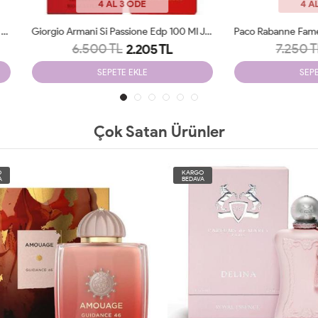
4 AL 3 ÖDE
4 AL 3 ÖDE
Giorgio Armani Si Passione Edp 100 Ml JLT Woman
6.500 TL
7.250 TL
2.205 TL
2.250 TL
SEPETE EKLE
SEPETE EKLE
Çok Satan Ürünler
O
KARGO
A
BEDAVA