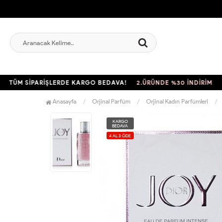
M SİPARİŞLERDE KARGO BEDAVA!
2.ÜRÜNDE %30 İNDİRİM
TÜM 
Anasayfa
Orjinal Parfüm
Orjinal Kadın Parfümleri
KARGO
BEDAVA
4 AL 3 ÖDE