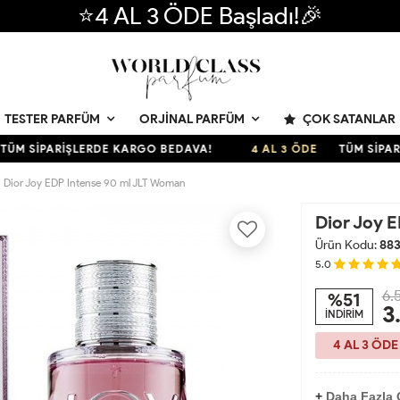
⭐4 AL 3 ÖDE Başladı!🎉
ÇOK SATANLAR
TESTER PARFÜM
ORJINAL PARFÜM
SİPARİŞLERDE KARGO BEDAVA!
4 AL 3 ÖDE
TÜM SİPARİŞLE
Dior Joy EDP Intense 90 ml JLT Woman
Dior Joy 
Ürün Kodu:
88
5.0
6.
%51
3
İNDİRİM
4 AL 3 ÖDE
+
Daha Fazla O