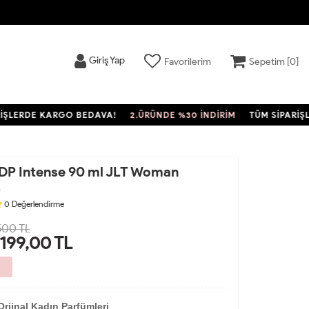
Giriş Yap
Favorilerim
Sepetim [
0
]
RDE KARGO BEDAVA!
2.ÜRÜNDE %30 İNDİRİM
TÜM SİPARİŞLERD
EDP Intense 90 ml JLT Woman
3
0
Değerlendirme
500 TL
.199,00
TL
rjinal Kadın Parfümleri