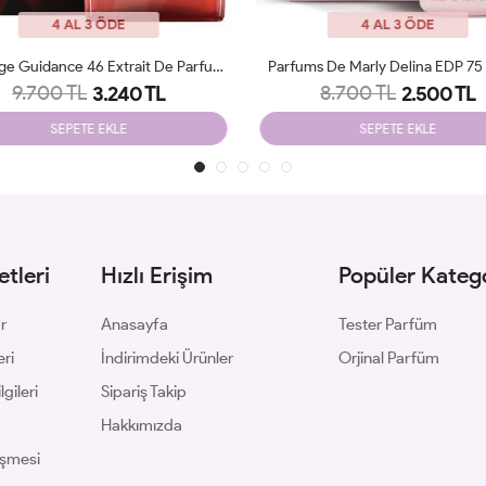
4 AL 3 ÖDE
4 AL 3 ÖDE
ms De Marly Delina EDP 75 Ml JLT
Amouage Guidance EDP 100 Ml
8.700 TL
8.900 TL
2.500 TL
3.250 TL
SEPETE EKLE
SEPETE EKLE
tleri
Hızlı Erişim
Popüler Katego
ar
Anasayfa
Tester Parfüm
eri
İndirimdeki Ürünler
Orjinal Parfüm
gileri
Sipariş Takip
Hakkımızda
eşmesi