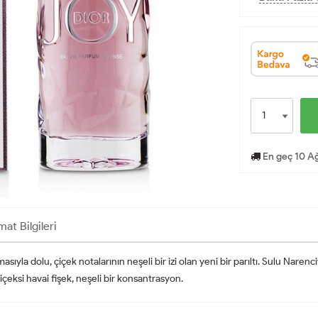
En geç 10 Ağ
mat Bilgileri
la dolu, çiçek notalarının neşeli bir izi olan yeni bir parıltı. Sulu Narenciy
Çiçeksi havai fişek, neşeli bir konsantrasyon.