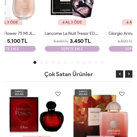
4 AL 3 ÖDE
4 AL 3 ÖDE
Lancome La Nuit Tresor EDP 100 Ml JLT Woman
Giorgio Armani Si Passione Edp 100 Ml JLT Woman
3.450 TL
2.205 TL
8.600 TL
6.500 TL
SEPETE EKLE
SEPETE EKLE
Çok Satan Ürünler
KARGO
KARGO
BEDAVA
BEDAVA