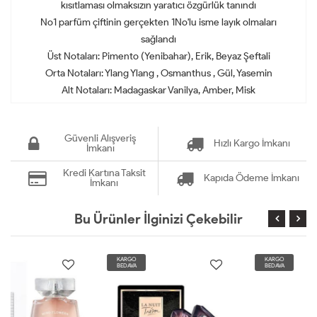
kısıtlaması olmaksızın yaratıcı özgürlük tanındı
No1 parfüm çiftinin gerçekten 1No'lu isme layık olmaları
sağlandı
Üst Notaları: Pimento (Yenibahar), Erik, Beyaz Şeftali
Orta Notaları: Ylang Ylang , Osmanthus , Gül, Yasemin
Alt Notaları: Madagaskar Vanilya, Amber, Misk
Güvenli Alışveriş
Hızlı Kargo İmkanı
İmkanı
Kredi Kartına Taksit
Kapıda Ödeme İmkanı
İmkanı
Bu Ürünler İlginizi Çekebilir
KARGO
KARGO
BEDAVA
BEDAVA