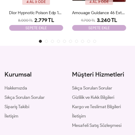
4 AL 3 ÖDE
4 AL 3 ÖDE
Amouage Guidance 46 Extrait De Parfum JLT
Parfums De Marly Delina EDP 75 Ml JLT
3.240 TL
2.500 TL
9.700 TL
8.700 TL
SEPETE EKLE
SEPETE EKLE
Kurumsal
Müşteri Hizmetleri
Hakkımızda
Sıkça Sorulan Sorular
Sıkça Sorulan Sorular
Gizlilik ve Kvkk Bilgileri
Sipariş Takibi
Kargo ve Teslimat Bilgileri
İletişim
İletişim
Mesafeli Satış Sözleşmesi