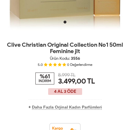
Clive Christian Original Collection No1 50ml
Feminine jlt
Ürün Kodu:
3556
5.0
0
Değerlendirme
8.999 TL
%61
3.499,00
TL
İNDİRİM
4 AL 3 ÖDE
+
Daha Fazla Orjinal Kadın Parfümleri