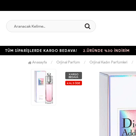
M SİPARİŞLERDE KARGO BEDAVA!
2.ÜRÜNDE %30 İNDİRİM
TÜM 
Anasayfa
Orjinal Parfüm
Orjinal Kadın Parfümleri
KARGO
BEDAVA
4 AL 3 ÖDE