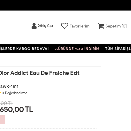
Giriş Yap
Favorilerim
Sepetim [
0
]
RDE KARGO BEDAVA!
2.ÜRÜNDE %30 İNDİRİM
TÜM SİPARİŞLERD
Dior Addict Eau De Fraiche Edt
SWK-1511
0
Değerlendirme
300 TL
.650,00
TL