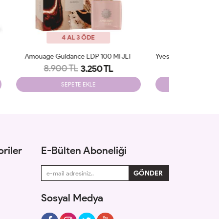
4 AL 3 ÖDE
 JLT
Yves Saint Laurent Libre Intense EDP 90 Ml Edp JLT
Burberry 
7.250 TL
7.5
2.060 TL
SEPETE EKLE
riler
E-Bülten Aboneliği
Sosyal Medya