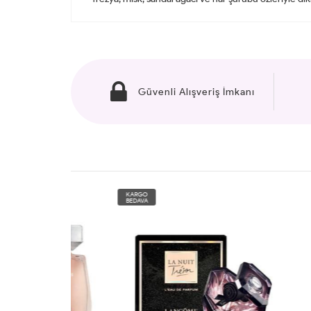
Güvenli Alışveriş İmkanı
KARGO
KARG
BEDAVA
BEDAV