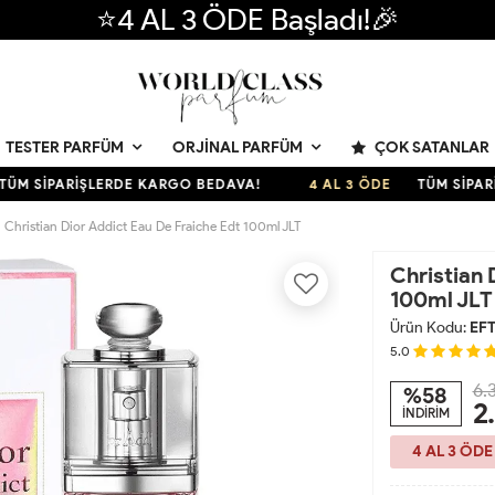
⭐4 AL 3 ÖDE Başladı!🎉
ÇOK SATANLAR
TESTER PARFÜM
ORJINAL PARFÜM
SİPARİŞLERDE KARGO BEDAVA!
4 AL 3 ÖDE
TÜM SİPARİŞLE
Christian Dior Addict Eau De Fraiche Edt 100ml JLT
Christian 
100ml JLT
Ürün Kodu:
EFT
5.0
6.
%58
2
İNDİRİM
4 AL 3 ÖDE