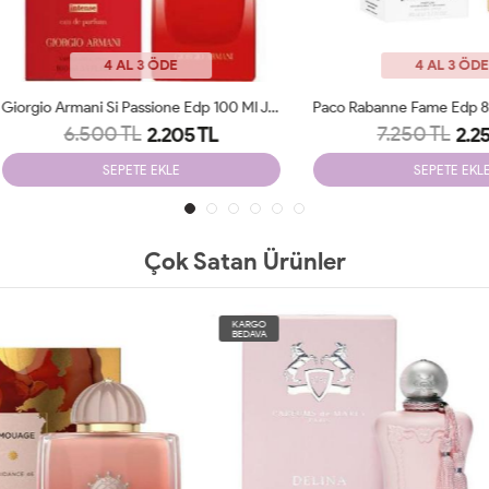
4 AL 3 ÖDE
4 AL 3 ÖDE
Giorgio Armani Si Passione Edp 100 Ml JLT Woman
6.500 TL
7.250 TL
2.205 TL
2.250 TL
SEPETE EKLE
SEPETE EKLE
Çok Satan Ürünler
O
KARGO
A
BEDAVA