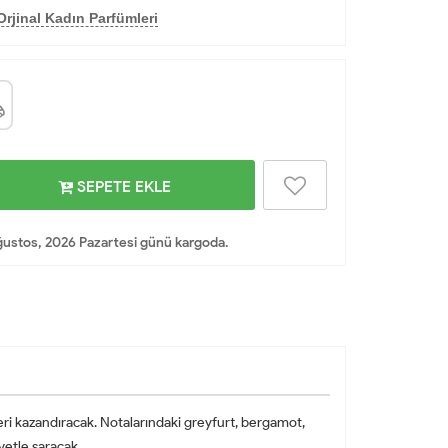
rjinal Kadın Parfümleri
SEPETE EKLE
ustos, 2026 Pazartesi günü kargoda.
geri kazandıracak. Notalarındaki greyfurt, bergamot,
etle saracak...