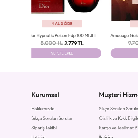
4 AL 3 ÖDE
p 100 Ml JLT
Amouage Guidance 46 Extrait De Parfum JLT
Parfu
9.700 TL
9 TL
3.240 TL
SEPETE EKLE
Kurumsal
Müşteri Hizme
Hakkımızda
Sıkça Sorulan Sorul
Sıkça Sorulan Sorular
Gizlilik ve Kvkk Bilgil
Sipariş Takibi
Kargo ve Teslimat Bil
İletişim
İletişim