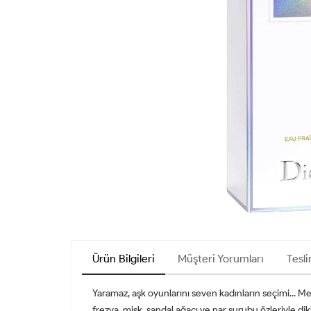
Ürün Bilgileri
Müşteri Yorumları
Tesli
Yaramaz, aşk oyunlarını seven kadınların seçimi... Me
frezya, misk, sandal ağacı ve nar şurubu özleriyle d