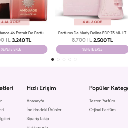
4 AL 3 ÖDE
4 AL 3 ÖDE
ms De Marly Delina EDP 75 Ml JLT
Amouage Guidance EDP 100 Ml
8.700 TL
8.900 TL
2.500 TL
3.250 TL
SEPETE EKLE
SEPETE EKLE
tleri
Hızlı Erişim
Popüler Katego
ar
Anasayfa
Tester Parfüm
eri
İndirimdeki Ürünler
Orjinal Parfüm
gileri
Sipariş Takip
Hakkımızda