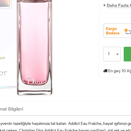
+
Daha Fazla O
En geç 10 Ağ
mat Bilgileri
yvenin tazeliğiyle hayatınıza tat katan Addict Eau Fraiche, hayat ışıltınızı 
ikkat çeken Christian Dior Addict Eau Fraiche bayan parfümü sizi aşk ve ehv