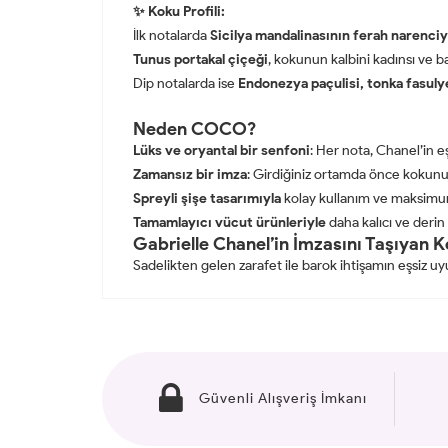
✨ Koku Profili:
İlk notalarda
Sicilya mandalinasının ferah narenc
Tunus portakal çiçeği
, kokunun kalbini kadınsı ve b
Dip notalarda ise
Endonezya paçulisi, tonka fasuly
Neden COCO?
Lüks ve oryantal bir senfoni
: Her nota, Chanel’in eş
Zamansız bir imza
: Girdiğiniz ortamda önce kokun
Spreyli şişe tasarımıyla
kolay kullanım ve maksimu
Tamamlayıcı vücut ürünleriyle
daha kalıcı ve derin
Gabrielle Chanel’in İmzasını Taşıyan 
Sadelikten gelen zarafet ile barok ihtişamın eşsiz 
Güvenli Alışveriş İmkanı