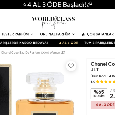
⭐4 AL 3 ÖDE Başladı!🎉
ÇOK SATANLAR
TESTER PARFÜM
ORJINAL PARFÜM
ŞLERDE KARGO BEDAVA!
4 AL 3 ÖDE
TÜM SİPARİŞLERDE KA
Chanel Coco Eau De Parfum 100ml Woman JLT
Chanel Co
JLT
Ürün Kodu:
41
5.0
7.
%65
2
İNDİRİM
4 AL 3 ÖDE