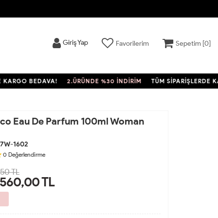
Giriş Yap
Favorilerim
Sepetim [
0
]
RGO BEDAVA!
2.ÜRÜNDE %30 İNDİRİM
TÜM SİPARİŞLERDE KARG
co Eau De Parfum 100ml Woman
57W-1602
0
Değerlendirme
350 TL
.560,00
TL