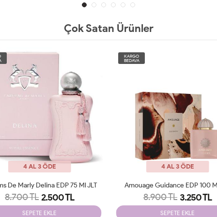
Çok Satan Ürünler
O
KARGO
A
BEDAVA
4 AL 3 ÖDE
4 AL 3 ÖDE
ms De Marly Delina EDP 75 Ml JLT
Amouage Guidance EDP 100 Ml
8.700 TL
8.900 TL
2.500 TL
3.250 TL
SEPETE EKLE
SEPETE EKLE