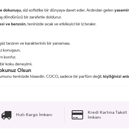
iye dokunuşu
, sizi sofistike bir dünyaya davet eder. Ardından gelen
yasemin
aş döndürücü bir zarafetle doldurur.
esi ve benzoin
, teninizde sıcak ve etkileyici bir iz bırakır.
siz tarzının ve karakterinin bir yansıması.
uz konuşsun.
m konfor.
 bir koku deneyimi.
Kokunuz Olsun
uyumunu teninizde hissedin. COCO, sadece bir parfüm değil,
kişiliğinizi a
Kredi Kartına Taksit
Hızlı Kargo İmkanı
İmkanı