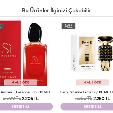
Bu Ürünler İlginizi Çekebilir
O
KARGO
A
BEDAVA
4 AL 3 ÖDE
4 AL 3 ÖDE
Giorgio Armani Si Passione Edp 100 Ml JLT Woman
6.500 TL
7.250 TL
2.205 TL
2.250 TL
SEPETE EKLE
SEPETE EKLE