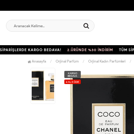
RİŞLERDE KARGO BEDAVA!
2.ÜRÜNDE %30 İNDİRİM
TÜM SİPARİ
Anasayfa
Orjinal Parfüm
Orjinal Kadın Parfümleri
KARGO
BEDAVA
4 AL 3 ÖDE