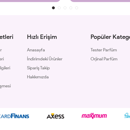
tleri
Hızlı Erişim
Popüler Katego
ar
Anasayfa
Tester Parfüm
eri
İndirimdeki Ürünler
Orjinal Parfüm
gileri
Sipariş Takip
Hakkımızda
eşmesi