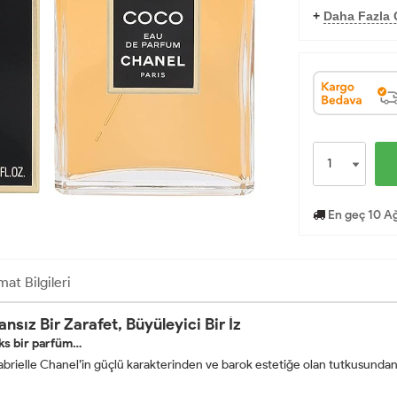
+
Daha Fazla O
En geç 10 Ağ
mat Bilgileri
z Bir Zarafet, Büyüleyici Bir İz
üks bir parfüm…
elle Chanel’in güçlü karakterinden ve barok estetiğe olan tutkusundan ilha