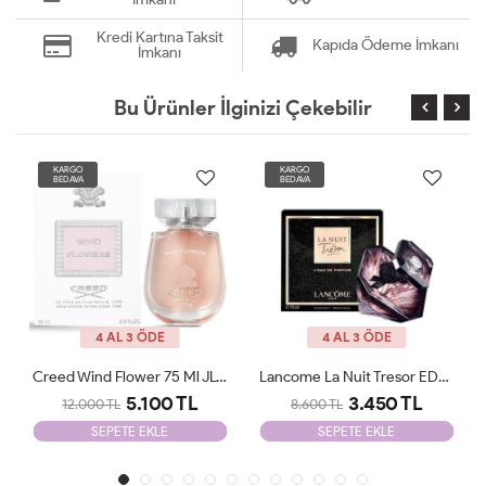
Kredi Kartına Taksit
Kapıda Ödeme İmkanı
İmkanı
Bu Ürünler İlginizi Çekebilir
KARGO
KARGO
BEDAVA
BEDAVA
4 AL 3 ÖDE
4 AL 3 ÖDE
Lancome La Nuit Tresor EDP 100 Ml JLT Woman
Giorgio Armani Si Passione Edp 100 Ml JLT Woman
3.450 TL
2.205 TL
8.600 TL
6.500 TL
SEPETE EKLE
SEPETE EKLE