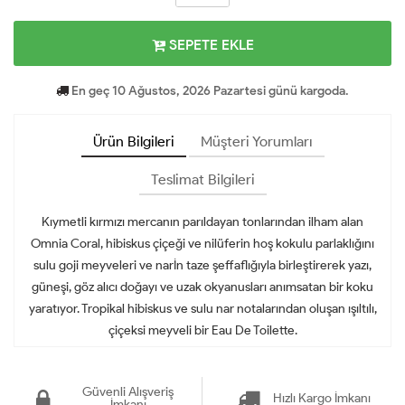
SEPETE EKLE
En geç 10 Ağustos, 2026 Pazartesi günü kargoda.
Ürün Bilgileri
Müşteri Yorumları
Teslimat Bilgileri
Kıymetli kırmızı mercanın parıldayan tonlarından ilham alan
Omnia Coral, hibiskus çiçeği ve nilüferin hoş kokulu parlaklığını
sulu goji meyveleri ve narİn taze şeffaflığıyla birleştirerek yazı,
güneşi, göz alıcı doğayı ve uzak okyanusları anımsatan bir koku
yaratıyor. Tropikal hibiskus ve sulu nar notalarından oluşan ışıltılı,
çiçeksi meyveli bir Eau De Toilette.
Güvenli Alışveriş
Hızlı Kargo İmkanı
İmkanı