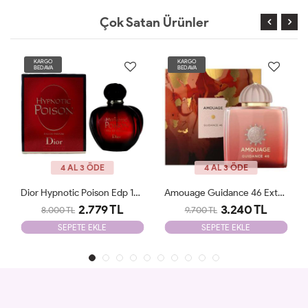
Çok Satan Ürünler
KARGO
KARGO
BEDAVA
BEDAVA
4 AL 3 ÖDE
4 AL 3 ÖDE
Amouage Guidance 46 Extrait De Parfum JLT
Parfums De Marly Delina EDP 75 Ml JLT
3.240 TL
2.500 TL
9.700 TL
8.700 TL
SEPETE EKLE
SEPETE EKLE