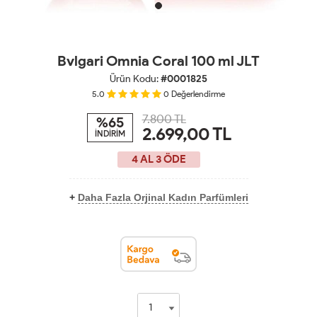
Bvlgari Omnia Coral 100 ml JLT
Ürün Kodu:
#0001825
5.0
0
Değerlendirme
7.800 TL
%65
2.699,00
TL
İNDİRİM
4 AL 3 ÖDE
+
Daha Fazla Orjinal Kadın Parfümleri