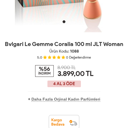
Bvlgari Le Gemme Coralia 100 ml JLT Woman
Ürün Kodu:
1088
5.0
0
Değerlendirme
8.900 TL
%56
3.899,00
TL
İNDİRİM
4 AL 3 ÖDE
+
Daha Fazla Orjinal Kadın Parfümleri