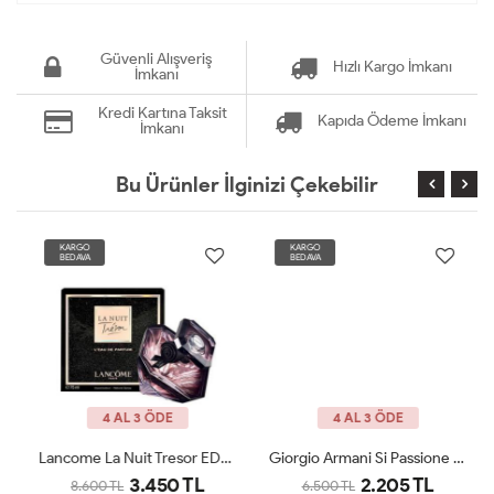
Güvenli Alışveriş
Hızlı Kargo İmkanı
İmkanı
Kredi Kartına Taksit
Kapıda Ödeme İmkanı
İmkanı
Bu Ürünler İlginizi Çekebilir
KARGO
KARGO
BEDAVA
BEDAVA
4 AL 3 ÖDE
4 AL 3 ÖDE
Lancome La Nuit Tresor EDP 100 Ml JLT Woman
Giorgio Armani Si Passione Edp 100 Ml JLT Woman
3.450 TL
2.205 TL
8.600 TL
6.500 TL