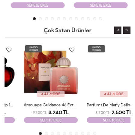
SEPETE EKLE
SEPETE EKLE
Çok Satan Ürünler
KARGO
KARGO
BEDAVA
BEDAVA
4 AL 3 ÖDE
4 AL 3 ÖDE
Amouage Guidance 46 Extrait De Parfum JLT
Parfums De Marly Delina EDP 75 Ml JLT
3.240 TL
2.500 TL
9.700 TL
8.700 TL
SEPETE EKLE
SEPETE EKLE