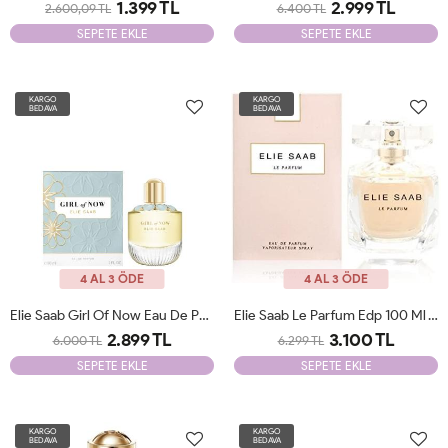
1.399 TL
2.999 TL
2.600,09 TL
6.400 TL
SEPETE EKLE
SEPETE EKLE
KARGO
KARGO
BEDAVA
BEDAVA
4 AL 3 ÖDE
4 AL 3 ÖDE
Elie Saab Girl Of Now Eau De Parfum 90 Ml Woman JLT
Elie Saab Le Parfum Edp 100 Ml JLT
2.899 TL
3.100 TL
6.000 TL
6.299 TL
SEPETE EKLE
SEPETE EKLE
KARGO
KARGO
BEDAVA
BEDAVA