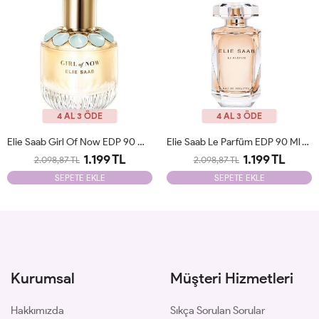
4 AL 3 ÖDE
4 AL 3 ÖDE
Elie Saab Girl Of Now EDP 90 Ml Tester
Elie Saab Le Parfüm EDP 90 Ml Woman Tester
1.199 TL
1.199 TL
2.098,87 TL
2.098,87 TL
SEPETE EKLE
SEPETE EKLE
Kurumsal
Müşteri Hizmetleri
Hakkımızda
Sıkça Sorulan Sorular