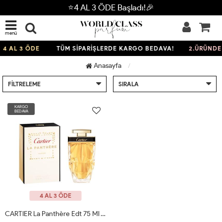
⭐4 AL 3 ÖDE Başladı!🎉
menü
4 AL 3 ÖDE
TÜM SİPARİŞLERDE KARGO BEDAVA!
2.ÜRÜNDE 
Anasayfa
FILTRELEME
SIRALA
KARGO
BEDAVA
4 AL 3 ÖDE
CARTIER La Panthère Edt 75 Ml JLT Woman