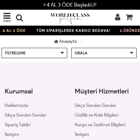
⭐4 AL 3 ÖDE Başladı!🎉
menü
4 AL 3 ÖDE
TÜM SİPARİŞLERDE KARGO BEDAVA!
2.ÜRÜNDE
Anasayfa
FILTRELEME
SIRALA
Kurumsal
Müşteri Hizmetleri
Hakkımızda
Sıkça Sorulan Sorular
Sıkça Sorulan Sorular
Gizlilik ve Kvkk Bilgileri
Sipariş Takibi
Kargo ve Teslimat Bilgileri
İletişim
İletişim