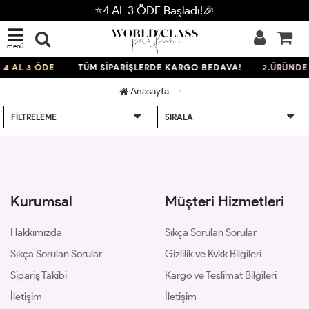
⭐4 AL 3 ÖDE Başladı!🎉
menü
4 AL 3 ÖDE
TÜM SİPARİŞLERDE KARGO BEDAVA!
2.ÜRÜNDE 
Anasayfa
FILTRELEME
SIRALA
Kurumsal
Müşteri Hizmetleri
Hakkımızda
Sıkça Sorulan Sorular
Sıkça Sorulan Sorular
Gizlilik ve Kvkk Bilgileri
Sipariş Takibi
Kargo ve Teslimat Bilgileri
İletişim
İletişim